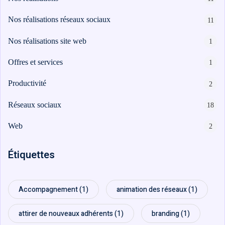
sociaux
porting
Nos réalisations réseaux sociaux
11
Packs
stratégiques
timisation
Nos réalisations site web
1
Offres et services
1
Productivité
2
Réseaux sociaux
18
ie
Web
2
Étiquettes
n
Accompagnement
(1)
animation des réseaux
(1)
orts
attirer de nouveaux adhérents
(1)
branding
(1)