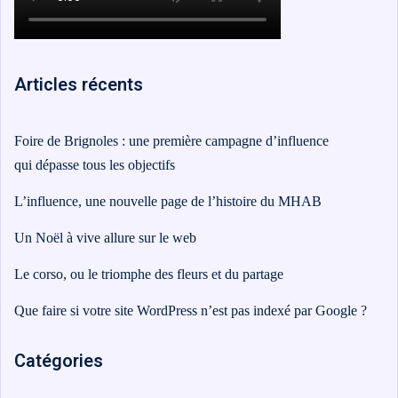
conversion
&
ntenu
digital
Maintenance,
hébergement
Identité
Articles récents
ooting
&
visuelle
oto/vidéo
suivi
✨
Foire de Brignoles : une première campagne d’influence
Rebranding
qui dépasse tous les objectifs
FORFAITS
éation
&
& PACKS
L’influence, une nouvelle page de l’histoire du MHAB
évolution
atégie
d’image
Un Noël à vive allure sur le web
Forfaits
Maintenance,
déo
Le corso, ou le triomphe des fleurs et du partage
ACQUISITION
hébergement
Que faire si votre site WordPress n’est pas indexé par Google ?
&
éation
PRODUCTION
suivi
& SUPPORTS
Catégories
Packs
ed
DATA &