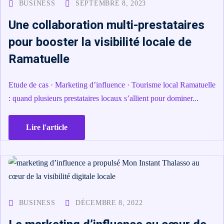
BUSINESS
SEPTEMBRE 8, 2023
Comment
Une collaboration multi-prestataires
financer
pour booster la visibilité locale de
une
Ramatuelle
formation
?
Etude de cas · Marketing d’influence · Tourisme local Ramatuelle
: quand plusieurs prestataires locaux s’allient pour dominer...
Pédagogie
Lire l'article
BUSINESS
DÉCEMBRE 8, 2022