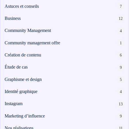
création
stagram
Astuces et conseils
7
ANALYTIQUE
site
uverture
web
Business
12
Me
AUTOMATISATION
Packs
e
INTELLIGENCE
Community Management
4
identité
ARTIFICIELLE ✨
égration
Community management offre
1
de
atsApp
marque
Back
Création de contenu
6
siness
office
Packs
Étude de cas
automatisation
9
rketing
print
ia
nfluence
Graphisme et design
5
Packs
ntage
Identité graphique
4
production
médias
Instagram
13
déos
Packs
seaux
Marketing d’influence
9
réseaux
ciaux
Nos réalisations
11