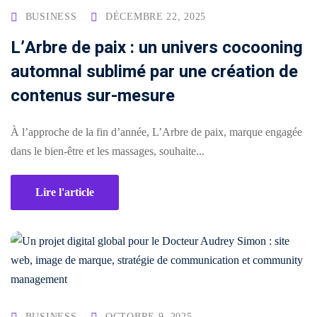
BUSINESS
DÉCEMBRE 22, 2025
SEAUX
BRANDING
DIGITAL
L’Arbre de paix : un univers cocooning
CIAUX
& DESIGN
& WEB
automnal sublimé par une création de
ement
udit
Audit
Création
contenus sur-mesure
stagram
visuel
de
site
talogue
Création
À l’approche de la fin d’année, L’Arbre de paix, marque engagée
vitrine
duits
logo
dans le bien-être et les massages, souhaite...
& e-
acebook
commerce
Charte
Lire l'article
💻
graphique
stagram)
&
ent
Landing
mmunity
brand
pages
nagement
guideline
&
tunnels
Déclinaison
de
éation
print
BUSINESS
OCTOBRE 9, 2025