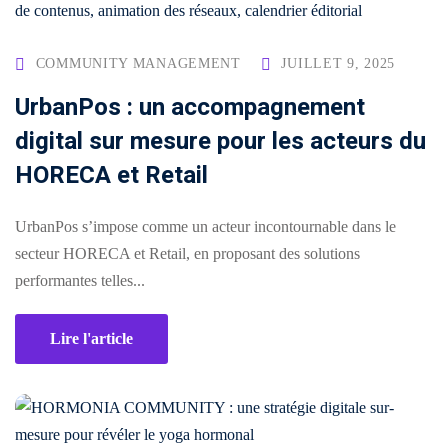
création
stagram
ANALYTIQUE
site
uverture
web
COMMUNITY MANAGEMENT
JUILLET 9, 2025
Me
AUTOMATISATION
Packs
UrbanPos : un accompagnement
e
INTELLIGENCE
identité
ARTIFICIELLE ✨
digital sur mesure pour les acteurs du
égration
de
HORECA et Retail
atsApp
marque
Back
siness
office
Packs
UrbanPos s’impose comme un acteur incontournable dans le
automatisation
rketing
print
secteur HORECA et Retail, en proposant des solutions
ia
nfluence
performantes telles...
Packs
ntage
production
Lire l'article
médias
déos
Packs
seaux
réseaux
ciaux