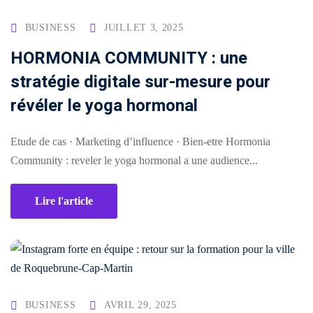
sociaux
porting
BUSINESS
JUILLET 3, 2025
Packs
stratégiques
timisation
HORMONIA COMMUNITY : une
stratégie digitale sur-mesure pour
révéler le yoga hormonal
Etude de cas · Marketing d’influence · Bien-etre Hormonia
Community : reveler le yoga hormonal a une audience...
Lire l'article
BUSINESS
AVRIL 29, 2025