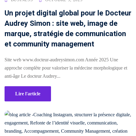
conversion
&
Un projet digital global pour le Docteur
ntenu
digital
Maintenance,
Audrey Simon : site web, image de
hébergement
Identité
ooting
marque, stratégie de communication
&
visuelle
oto/vidéo
suivi
et community management
✨
Rebranding
FORFAITS
éation
Site web www.docteur-audreysimon.com Année 2025 Une
&
& PACKS
approche complète pour valoriser la médecine morphologique et
évolution
atégie
anti-âge Le docteur Audrey...
d’image
Forfaits
Maintenance,
déo
Lire l'article
ACQUISITION
hébergement
&
éation
PRODUCTION
suivi
& SUPPORTS
Packs
ed
DATA &