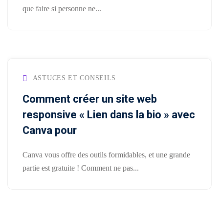
création
stagram
que faire si personne ne...
ANALYTIQUE
site
uverture
web
Me
AUTOMATISATION
Packs
e
INTELLIGENCE
identité
ARTIFICIELLE ✨
égration
de
ASTUCES ET CONSEILS
atsApp
marque
Back
Comment créer un site web
siness
office
Packs
responsive « Lien dans la bio » avec
automatisation
rketing
print
Canva pour
ia
nfluence
Packs
ntage
Canva vous offre des outils formidables, et une grande
production
partie est gratuite ! Comment ne pas...
médias
déos
Packs
seaux
réseaux
ciaux