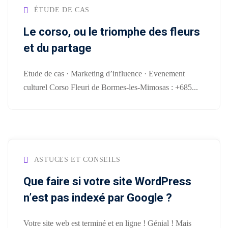
conversion
&
ÉTUDE DE CAS
ntenu
digital
Maintenance,
Le corso, ou le triomphe des fleurs
hébergement
Identité
et du partage
ooting
&
visuelle
oto/vidéo
suivi
✨
Etude de cas · Marketing d’influence · Evenement
culturel Corso Fleuri de Bormes-les-Mimosas : +685...
Rebranding
FORFAITS
éation
&
& PACKS
évolution
atégie
d’image
Forfaits
Maintenance,
déo
ASTUCES ET CONSEILS
ACQUISITION
hébergement
Que faire si votre site WordPress
&
éation
PRODUCTION
suivi
n’est pas indexé par Google ?
& SUPPORTS
Packs
ed
Votre site web est terminé et en ligne ! Génial ! Mais
DATA &