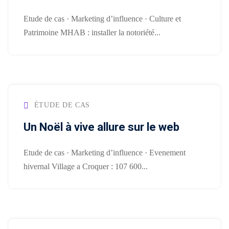
SEAUX
BRANDING
DIGITAL
Etude de cas · Marketing d’influence · Culture et
CIAUX
& DESIGN
& WEB
Patrimoine MHAB : installer la notoriété...
ement
udit
Audit
Création
stagram
visuel
de
site
talogue
Création
vitrine
ÉTUDE DE CAS
duits
logo
& e-
acebook
Un Noël à vive allure sur le web
commerce
Charte
💻
graphique
stagram)
Etude de cas · Marketing d’influence · Evenement
&
ent
Landing
hivernal Village a Croquer : 107 600...
mmunity
brand
pages
nagement
guideline
&
tunnels
Déclinaison
de
éation
print