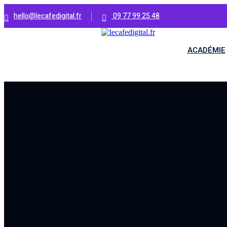
Skip
hello@lecafedigital.fr
09 77 99 25 48
NOUVELLE 
to
content
ACADÉMIE