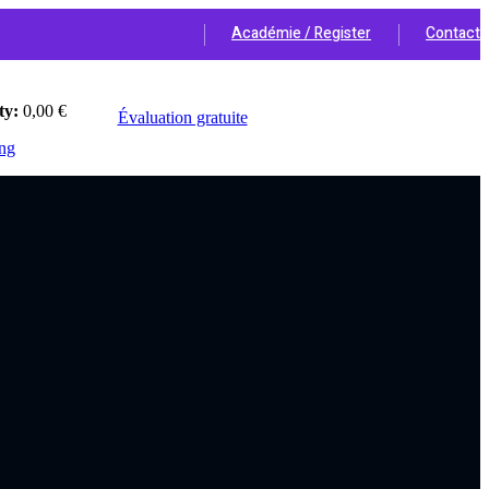
Académie / Register
Contact
NOUVEAU → Atelier stratégique individuel 2H - "Valeur cachée de l'e
ty:
0
,00
€
Évaluation gratuite
ng