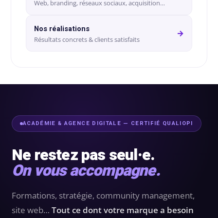
conversion
Web, branding, réseaux sociaux, acquisition…
&
ntenu
digital
Maintenance,
Nos réalisations
→
hébergement
Résultats concrets & clients satisfaits
Identité
ooting
&
visuelle
oto/vidéo
suivi
✨
Rebranding
FORFAITS
éation
&
& PACKS
évolution
atégie
ACADÉMIE & AGENCE DIGITALE — CERTIFIÉ QUALIOPI
d’image
Forfaits
Maintenance,
déo
Ne restez pas seul·e.
ACQUISITION
hébergement
On vous accompagne.
&
PRODUCTION
éation
suivi
& SUPPORTS
Formations, stratégie, community management,
Packs
ed
site web…
Tout ce dont votre marque a besoin
DATA &