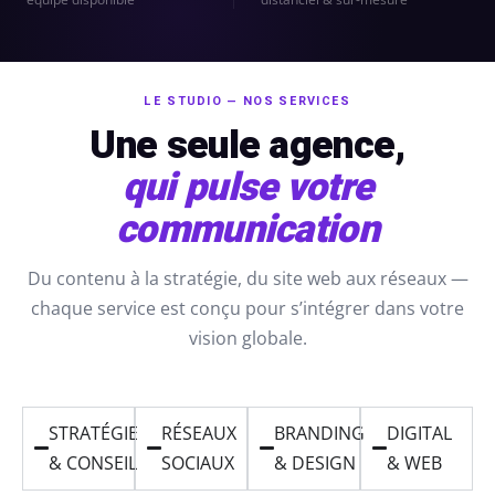
sociaux
porting
Packs
stratégiques
timisation
LE STUDIO — NOS SERVICES
Une seule agence,
qui pulse votre
communication
nomie
Du contenu à la stratégie, du site web aux réseaux —
chaque service est conçu pour s’intégrer dans votre
vision globale.
ign
STRATÉGIE
RÉSEAUX
BRANDING
DIGITAL
upports
& CONSEIL
SOCIAUX
& DESIGN
& WEB
ux