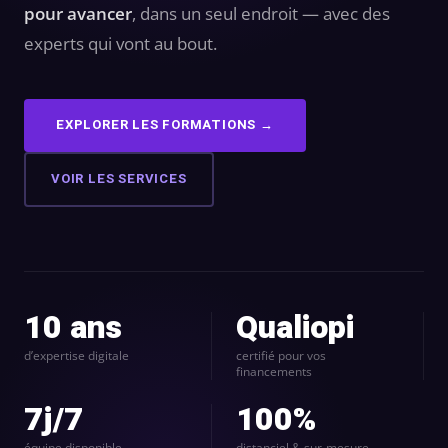
création
stagram
pour avancer
, dans un seul endroit — avec des
ANALYTIQUE
site
experts qui vont au bout.
uverture
web
AUTOMATISATION
Me
Packs
INTELLIGENCE
e
EXPLORER LES FORMATIONS →
identité
ARTIFICIELLE ✨
égration
de
atsApp
VOIR LES SERVICES
marque
Back
siness
office
Packs
automatisation
rketing
print
ia
nfluence
Packs
10 ans
Qualiopi
ntage
production
médias
d’expertise digitale
certifié pour vos
déos
financements
Packs
seaux
7j/7
100%
réseaux
ciaux
équipe disponible
distanciel & sur-mesure