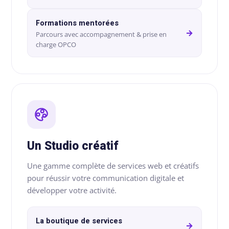
SEAUX
BRANDING
DIGITAL
Formations mentorées
CIAUX
& DESIGN
& WEB
→
Parcours avec accompagnement & prise en
charge OPCO
ement
udit
Audit
Création
stagram
visuel
de
site
talogue
Création
vitrine
duits
logo
& e-
acebook
commerce
Charte
💻
Un Studio créatif
graphique
stagram)
&
ent
Landing
Une gamme complète de services web et créatifs
mmunity
brand
pages
pour réussir votre communication digitale et
nagement
guideline
développer votre activité.
&
tunnels
Déclinaison
de
La boutique de services
éation
print
→