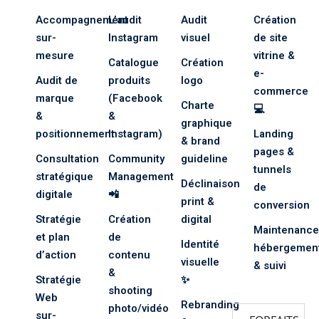
Accompagnement
L’audit
Audit
Création
sulting
sur-
Instagram
visuel
de site
mesure
vitrine &
rkflow
Catalogue
Création
e-
Audit de
produits
logo
commerce
marque
(Facebook
Charte
💻
&
&
graphique
positionnement
Instagram)
Landing
& brand
pages &
Consultation
Community
guideline
tunnels
stratégique
Management
Déclinaison
de
digitale
📲
print &
conversion
Stratégie
Création
digital
Maintenance
et plan
de
Identité
hébergemen
d’action
contenu
visuelle
& suivi
&
Stratégie
✨
shooting
Web
Rebranding
photo/vidéo
sur-