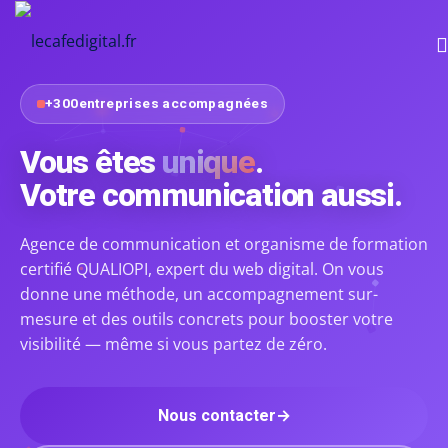
+
300
entreprises accompagnées
ions
Hub
rées
Créatif
Vous êtes
unique
.
Infos
pratiques
Votre communication aussi.
logue
Ateliers
Guides
Rentrées
ations
Agence de communication et organisme de formation
à
certifié QUALIOPI, expert du web digital. On vous
Masterclass
agram
venir
donne une méthode, un accompagnement sur-
&
mesure et des outils concrets pour booster votre
Workshop
Comment
visibilité — même si vous partez de zéro.
candidater
afé
à une
formation
Nous contacter
→
?
EAUTÉ