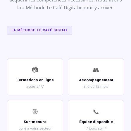
la « Méthode Le Café Digital » pour y arriver.
LA MÉTHODE LE CAFÉ DIGITAL
📷
👥
Formations en ligne
Accompagnement
accès 24/7
3, 6 ou 12 mois
🎯
📞
Sur-mesure
Équipe disponible
collé à votre secteur
7 jours sur 7