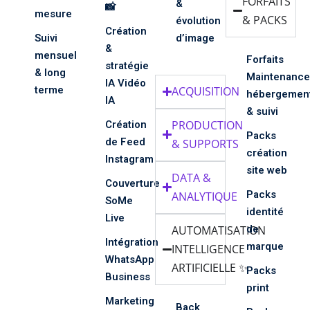
FORFAITS
&
📸
mesure
& PACKS
évolution
Création
Suivi
d’image
&
mensuel
Forfaits
stratégie
& long
Maintenance
IA Vidéo
terme
ACQUISITION
hébergemen
IA
& suivi
Création
PRODUCTION
Packs
de Feed
& SUPPORTS
création
Instagram
site web
DATA &
Couverture
Packs
ANALYTIQUE
SoMe
identité
Live
de
AUTOMATISATION
Intégration
marque
INTELLIGENCE
WhatsApp
ARTIFICIELLE ✨
Packs
Business
print
Marketing
Back