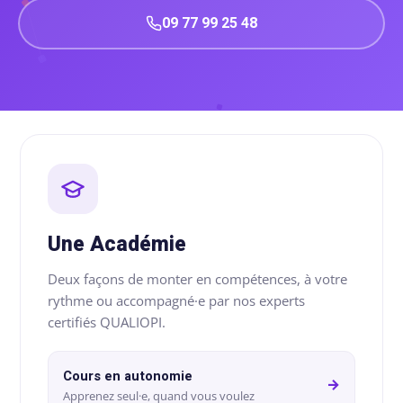
09 77 99 25 48
Comment
financer
une
formation
?
Pédagogie
Une Académie
Deux façons de monter en compétences, à votre
rythme ou accompagné·e par nos experts
certifiés QUALIOPI.
Cours en autonomie
→
Apprenez seul·e, quand vous voulez