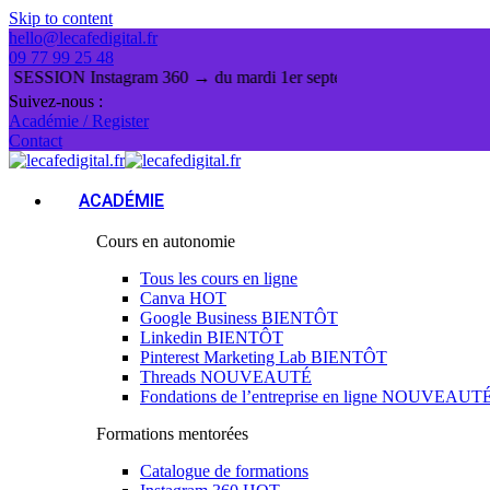
Skip to content
hello@lecafedigital.fr
09 77 99 25 48
N Instagram 360 → du mardi 1er septembre au 29 décembre 2026. N
Suivez-nous :
Académie / Register
Contact
ACADÉMIE
Cours en autonomie
Tous les cours en ligne
Canva
HOT
Google Business
BIENTÔT
Linkedin
BIENTÔT
Pinterest Marketing Lab
BIENTÔT
Threads
NOUVEAUTÉ
Fondations de l’entreprise en ligne
NOUVEAUT
Formations mentorées
Catalogue de formations