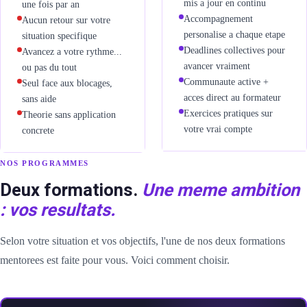
mis a jour en continu
une fois par an
enance, hébergement &
Accompagnement
Aucun retour sur votre
personalise a chaque etape
situation specifique
Deadlines collectives pour
Avancez a votre rythme...
site web
avancer vraiment
ou pas du tout
Communaute active +
Seul face aux blocages,
 de marque
acces direct au formateur
sans aide
Exercices pratiques sur
Theorie sans application
votre vrai compte
concrete
on médias
NOS PROGRAMMES
sociaux
Deux formations.
Une meme ambition
: vos resultats.
ques
Selon votre situation et vos objectifs, l'une de nos deux formations
mentorees est faite pour vous. Voici comment choisir.