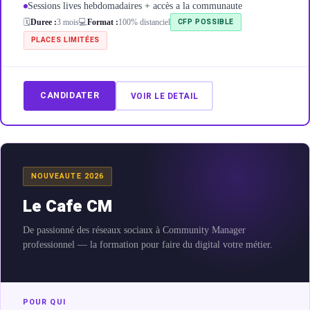
Sessions lives hebdomadaires + accès a la communaute
CFP POSSIBLE
🗓️
Duree :
3 mois
💻
Format :
100% distanciel
PLACES LIMITÉES
CANDIDATER
VOIR LE DETAIL
NOUVEAUTE 2026
Le Cafe CM
De passionné des réseaux sociaux à Community Manager
professionnel — la formation pour faire du digital votre métier.
POUR QUI