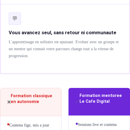
omatisation ia
💬
Vous avancez seul, sans retour ni communaute
 WEB
L'apprentissage en solitaire est epuisant. Evoluer avec un groupe et
un mentor qui connait votre parcours change tout a la vitesse de
progression.
e vitrine & e-commerce
& tunnels de conversion
ébergement & suivi
Formation mentoree
Formation classique
Le Cafe Digital
en autonomie
✅
❌
& PACKS
Sessions live et contenu
Contenu fige, mis a jour