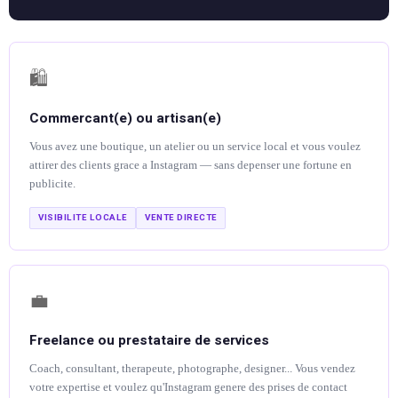
🛍️
Commercant(e) ou artisan(e)
Vous avez une boutique, un atelier ou un service local et vous voulez
attirer des clients grace a Instagram — sans depenser une fortune en
publicite.
VISIBILITE LOCALE
VENTE DIRECTE
💼
Freelance ou prestataire de services
Coach, consultant, therapeute, photographe, designer... Vous vendez
votre expertise et voulez qu'Instagram genere des prises de contact