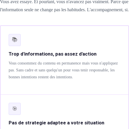
SOCIAUX
Vous avez essaye. Et pourtant, vous n'avancez pas vraiment. Parce que
l'information seule ne change pas les habitudes. L'accompagnement, si.
am
uits (Facebook &
📚
Trop d'informations, pas assez d'action
nagement 📲
Vous consommez du contenu en permanence mais vous n'appliquez
tenu & shooting
pas. Sans cadre et sans quelqu'un pour vous tenir responsable, les
bonnes intentions restent des intentions.
égie IA Vidéo IA
ed Instagram
🎯
e Live
Pas de strategie adaptee a votre situation
atsApp Business