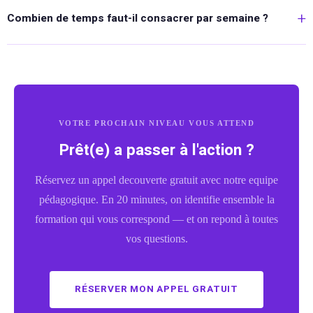
compte, c'est votre motivation et votre disponibilite pour appliquer ce que
Combien de temps faut-il consacrer par semaine ?
vous apprenez.
Comptez 4 a 6h/semaine pour Instagram 360. Pour Le Cafe CM, prevoyez
8 a 10h/semaine sur 6 mois. Les formations sont concues pour s'integrer a
votre planning professionnel actuel.
VOTRE PROCHAIN NIVEAU VOUS ATTEND
Prêt(e) a passer à l'action ?
Réservez un appel decouverte gratuit avec notre equipe
pédagogique. En 20 minutes, on identifie ensemble la
formation qui vous correspond — et on repond à toutes
vos questions.
RÉSERVER MON APPEL GRATUIT