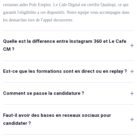
certaines aides Pole Emploi. Le Cafe Digital est certifie Qualiopi, ce qui
garantit l'eligibilite a ces dispositifs. Notre equipe vous accompagne dans
les demarches lors de l'appel decouverte.
Quelle est la difference entre Instagram 360 et Le Cafe
CM ?
Instagram 360 s'adresse aux entrepreneurs qui veulent maitriser Instagram
pour leur propre business en 12 semaines. Le Cafe CM est une formation
Est-ce que les formations sont en direct ou en replay ?
metier complete de 6 mois pour devenir Community Manager
Les deux. Chaque formation comprend des sessions live hebdomadaires
professionnel et gerer les reseaux sociaux d'entreprises clientes ou lancer
avec le formateur et des modules video accessibles en replay a tout moment
une activite freelance.
Comment se passe la candidature ?
depuis votre espace apprenant.
Nos formations fonctionnent sur dossier — les places sont limitees pour
garantir la qualite de l'accompagnement. Vous remplissez le formulaire,
Faut-il avoir des bases en reseaux sociaux pour
puis un responsable pedagogique vous contacte pour un appel decouverte
candidater ?
gratuit.
Non. Nos formations accueillent des profils de tous niveaux. Ce qui