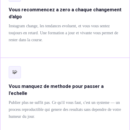
Vous recommencez a zero a chaque changement
e ✨
d'algo
olution d’image
Instagram change, les tendances evoluent, et vous vous sentez
toujours en retard. Une formation a jour et vivante vous permet de
rester dans la course.
ON
ON & SUPPORTS
🧩
ALYTIQUE
Vous manquez de methode pour passer a
l'echelle
SATION
Publier plus ne suffit pas. Ce qu'il vous faut, c'est un systeme — un
NCE
process reproductible qui genere des resultats sans dependre de votre
LLE ✨
humeur du jour.