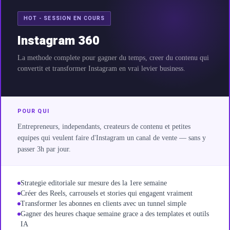
HOT - SESSION EN COURS
ie
Instagram 360
La methode complete pour gagner du temps, creer du contenu qui
convertit et transformer Instagram en vrai levier business.
n
POUR QUI
orts
Entrepreneurs, independants, createurs de contenu et petites
equipes qui veulent faire d'Instagram un canal de vente — sans y
passer 3h par jour.
ting
flow
Strategie editoriale sur mesure des la 1ere semaine
Créer des Reels, carrousels et stories qui engagent vraiment
Transformer les abonnes en clients avec un tunnel simple
Gagner des heures chaque semaine grace a des templates et outils
IA