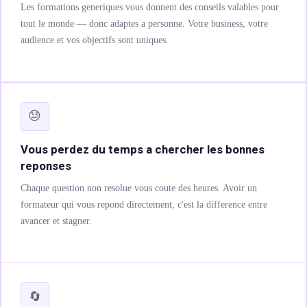
Les formations generiques vous donnent des conseils valables pour
luence
tout le monde — donc adaptes a personne. Votre business, votre
audience et vos objectifs sont uniques.
éos réseaux sociaux
imisation
😓
Vous perdez du temps a chercher les bonnes
 & DESIGN
reponses
Chaque question non resolue vous coute des heures. Avoir un
formateur qui vous repond directement, c'est la difference entre
avancer et stagner.
e & brand guideline
🔄
t & digital