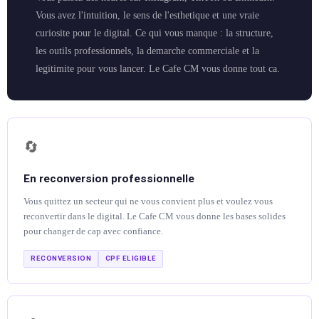
Vous avez l'intuition, le sens de l'esthetique et une vraie
curiosite pour le digital. Ce qui vous manque : la structure,
les outils professionnels, la demarche commerciale et la
legitimite pour vous lancer. Le Cafe CM vous donne tout ca.
🔄
En reconversion professionnelle
Vous quittez un secteur qui ne vous convient plus et voulez vous
reconvertir dans le digital. Le Cafe CM vous donne les bases solides
pour changer de cap avec confiance.
RECONVERSION
CPF ELIGIBLE