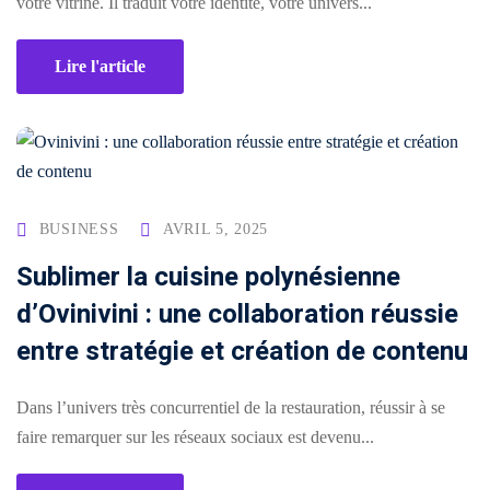
sociaux
votre vitrine. Il traduit votre identité, votre univers...
porting
Packs
Lire l'article
stratégiques
timisation
BUSINESS
AVRIL 5, 2025
ie
Sublimer la cuisine polynésienne
d’Ovinivini : une collaboration réussie
entre stratégie et création de contenu
n
Dans l’univers très concurrentiel de la restauration, réussir à se
faire remarquer sur les réseaux sociaux est devenu...
orts