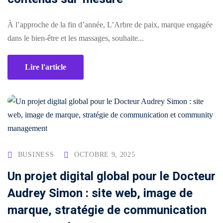
conversion
&
ntenu
digital
Maintenance,
À l’approche de la fin d’année, L’Arbre de paix, marque engagée
hébergement
dans le bien-être et les massages, souhaite...
Identité
ooting
&
visuelle
oto/vidéo
suivi
Lire l'article
✨
Rebranding
FORFAITS
éation
&
& PACKS
évolution
atégie
d’image
Forfaits
Maintenance,
déo
BUSINESS
OCTOBRE 9, 2025
ACQUISITION
hébergement
Un projet digital global pour le Docteur
&
éation
PRODUCTION
suivi
Audrey Simon : site web, image de
& SUPPORTS
marque, stratégie de communication
Packs
ed
DATA &