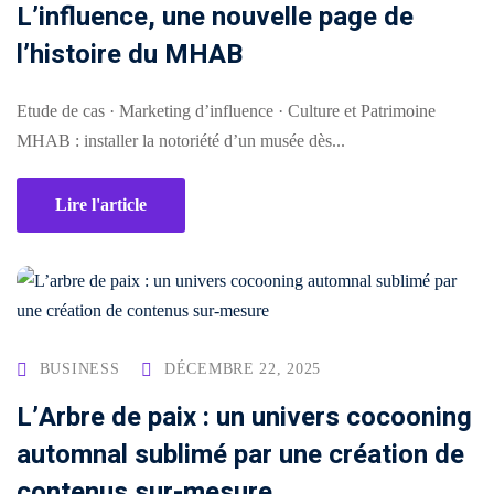
L’influence, une nouvelle page de
SEAUX
BRANDING
DIGITAL
l’histoire du MHAB
CIAUX
& DESIGN
& WEB
Etude de cas · Marketing d’influence · Culture et Patrimoine
ement
udit
Audit
Création
MHAB : installer la notoriété d’un musée dès...
stagram
visuel
de
site
talogue
Création
Lire l'article
vitrine
duits
logo
& e-
acebook
commerce
Charte
💻
graphique
stagram)
&
ent
Landing
mmunity
brand
BUSINESS
DÉCEMBRE 22, 2025
pages
nagement
guideline
L’Arbre de paix : un univers cocooning
&
tunnels
automnal sublimé par une création de
Déclinaison
de
éation
print
contenus sur-mesure