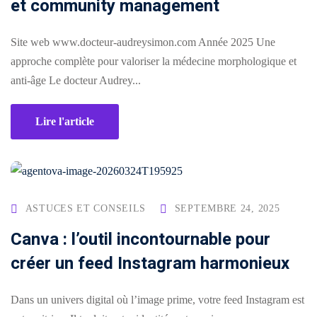
et community management
création
stagram
ANALYTIQUE
site
uverture
web
Site web www.docteur-audreysimon.com Année 2025 Une
Me
AUTOMATISATION
approche complète pour valoriser la médecine morphologique et
Packs
e
INTELLIGENCE
anti-âge Le docteur Audrey...
identité
ARTIFICIELLE ✨
égration
de
Lire l'article
atsApp
marque
Back
siness
office
Packs
automatisation
rketing
print
ia
nfluence
Packs
ASTUCES ET CONSEILS
SEPTEMBRE 24, 2025
ntage
production
Canva : l’outil incontournable pour
médias
créer un feed Instagram harmonieux
déos
Packs
seaux
réseaux
ciaux
Dans un univers digital où l’image prime, votre feed Instagram est