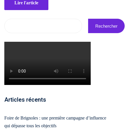
Lire l'article
ting
flow
Rechercher
Articles récents
Foire de Brignoles : une première campagne d’influence
qui dépasse tous les objectifs