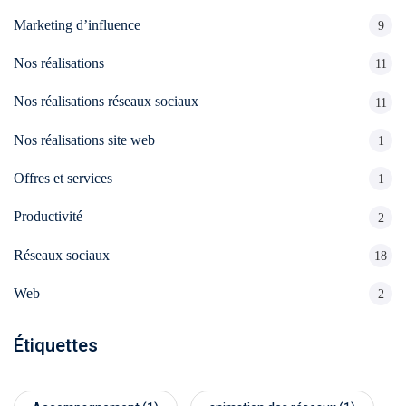
création
stagram
ANALYTIQUE
site
Marketing d’influence
9
uverture
web
Nos réalisations
11
Me
AUTOMATISATION
Packs
e
INTELLIGENCE
Nos réalisations réseaux sociaux
11
identité
ARTIFICIELLE ✨
égration
de
Nos réalisations site web
1
atsApp
marque
Back
Offres et services
siness
1
office
Packs
automatisation
Productivité
2
rketing
print
ia
nfluence
Réseaux sociaux
18
Packs
ntage
production
Web
2
médias
déos
Étiquettes
Packs
seaux
réseaux
ciaux