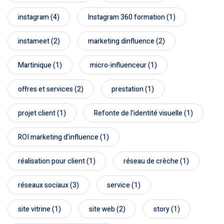
instagram
(4)
Instagram 360 formation
(1)
ting
instameet
(2)
marketing dinfluence
(2)
flow
Martinique
(1)
micro-influenceur
(1)
offres et services
(2)
prestation
(1)
projet client
(1)
Refonte de l’identité visuelle
(1)
ROI marketing d’influence
(1)
réalisation pour client
(1)
réseau de crèche
(1)
réseaux sociaux
(3)
service
(1)
site vitrine
(1)
site web
(2)
story
(1)