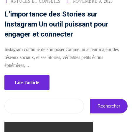
ASTUCES ET CONSEILS
NOVEMBRE 9, 2025
Comment
L’importance des Stories sur
financer
Instagram Un outil puissant pour
une
engager et connecter
formation
?
Instagram continue de s’imposer comme un acteur majeur des
réseaux sociaux, et ses Stories, véritables petits écrins
Pédagogie
éphémères,...
Lire l'article
Rechercher