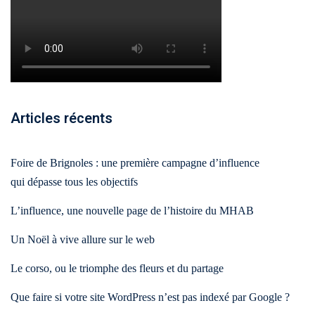
SEAUX
BRANDING
DIGITAL
CIAUX
& DESIGN
& WEB
ement
udit
Audit
Création
stagram
visuel
de
Articles récents
site
talogue
Création
vitrine
duits
logo
& e-
Foire de Brignoles : une première campagne d’influence
acebook
commerce
Charte
qui dépasse tous les objectifs
💻
graphique
stagram)
L’influence, une nouvelle page de l’histoire du MHAB
&
ent
Landing
mmunity
brand
Un Noël à vive allure sur le web
pages
nagement
guideline
&
Le corso, ou le triomphe des fleurs et du partage
tunnels
Déclinaison
Que faire si votre site WordPress n’est pas indexé par Google ?
de
éation
print