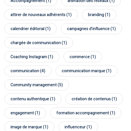
sociaux
Accompagnement
(1)
animation des réseaux
(1)
porting
Packs
attirer de nouveaux adhérents
(1)
branding
(1)
stratégiques
timisation
calendrier éditorial
(1)
campagnes d’influence
(1)
chargée de communication
(1)
Coaching Instagram
(1)
commerce
(1)
ie
communication
(4)
communication marque
(1)
Community management
(5)
n
contenu authentique
(1)
création de contenus
(1)
engagement
(1)
formation accompagnement
(1)
orts
image de marque
(1)
influenceur
(1)