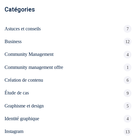
conversion
&
Catégories
ntenu
digital
Maintenance,
hébergement
Identité
ooting
Astuces et conseils
7
&
visuelle
oto/vidéo
suivi
✨
Business
12
Community Management
Rebranding
4
FORFAITS
éation
&
& PACKS
Community management offre
1
évolution
atégie
d’image
Création de contenu
6
Forfaits
Maintenance,
déo
Étude de cas
9
ACQUISITION
hébergement
Graphisme et design
&
5
éation
PRODUCTION
suivi
Identité graphique
4
& SUPPORTS
Packs
ed
Instagram
13
DATA &