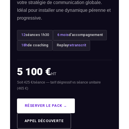
votre stratégie de communication globale.
Idéal pour installer une dynamique pérenne et
progressive.
12
séances 1h30
6 mois
d'accompagnement
18h
de coaching
Replay
retranscrit
nt sur-mesure
e & positionnement
5 100 €
HT
ratégique digitale
Soit 425 €/séance — tarif dégressif vs séance unitaire
n d’action
(465 €)
sur-mesure
RÉSERVER LE PACK →
 long terme
APPEL DÉCOUVERTE