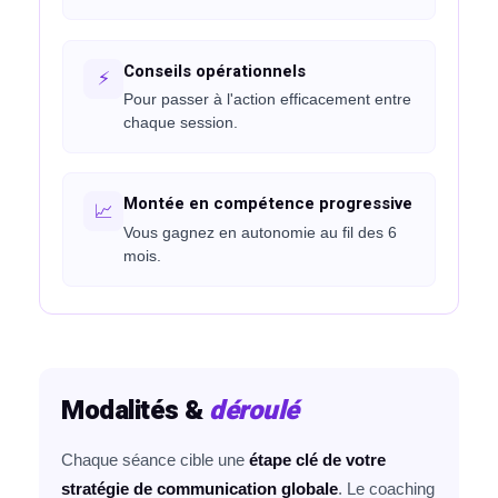
Conseils opérationnels
nagement 📲
⚡
Pour passer à l'action efficacement entre
tenu & shooting
chaque session.
Montée en compétence progressive
égie IA Vidéo IA
📈
Vous gagnez en autonomie au fil des 6
ed Instagram
mois.
e Live
atsApp Business
luence
Modalités &
déroulé
éos réseaux sociaux
Chaque séance cible une
étape clé de votre
stratégie de communication globale
. Le coaching