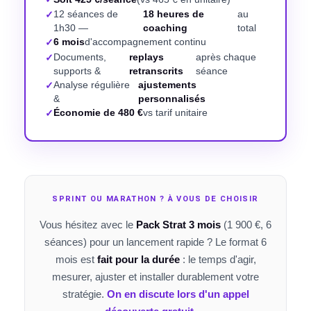
12 séances de
18 heures de
au
1h30 —
coaching
total
6 mois
d'accompagnement continu
Documents,
replays
après chaque
e & brand guideline
supports &
retranscrits
séance
Analyse régulière
ajustements
t & digital
&
personnalisés
Économie de 480 €
vs tarif unitaire
e ✨
olution d’image
SPRINT OU MARATHON ? À VOUS DE CHOISIR
Vous hésitez avec le
Pack Strat 3 mois
(1 900 €, 6
séances) pour un lancement rapide ? Le format 6
mois est
fait pour la durée
: le temps d'agir,
mesurer, ajuster et installer durablement votre
stratégie.
On en discute lors d'un appel