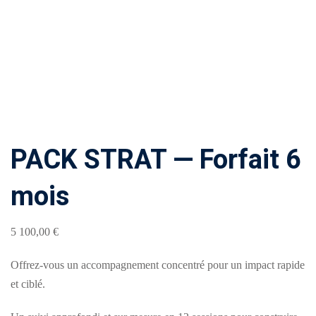
à
venir
Comment
candidater
à une
formation
?
PACK STRAT — Forfait 6
Comment
mois
financer
une
formation
5 100
,00
€
?
Offrez-vous un accompagnement concentré pour un impact rapide
et ciblé.
Pédagogie