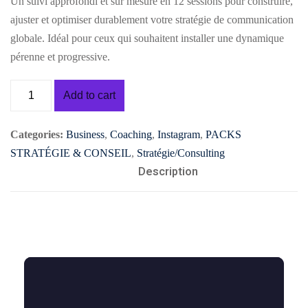
Un suivi approfondi et sur mesure en 12 sessions pour construire,
ajuster et optimiser durablement votre stratégie de communication
globale. Idéal pour ceux qui souhaitent installer une dynamique
pérenne et progressive.
Add to cart
Categories:
Business
,
Coaching
,
Instagram
,
PACKS
STRATÉGIE & CONSEIL
,
Stratégie/Consulting
Description
NSEIL