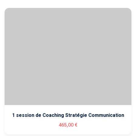
?
EAUTÉ
Comment
financer
une
formation
?
Pédagogie
1 session de Coaching Stratégie Communication
465
,00
€