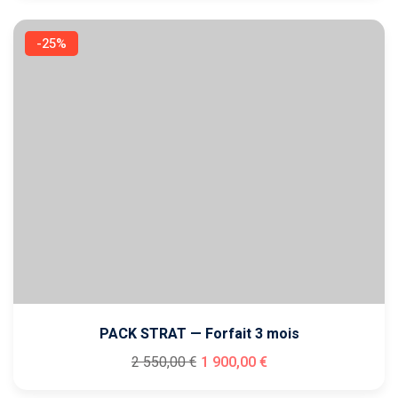
sociaux
porting
-25%
Packs
stratégiques
timisation
PACK STRAT — Forfait 3 mois
2 550
,00
€
1 900
,00
€