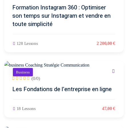
ire
(3)
Formation Instagram 360 : Optimiser
SEAUX
BRANDING
DIGITAL
son temps sur Instagram et vendre en
CIAUX
& DESIGN
& WEB
toute simplicité
er
ement
udit
Audit
Création
stagram
visuel
de
2 200
,00
€
128 Lessons
site
talogue
Création
vitrine
duits
logo
& e-
acebook
commerce
Business
Charte
💻
(0/0)
graphique
stagram)
Les Fondations de l’entreprise en ligne
&
ent
Landing
mmunity
brand
pages
nagement
guideline
&
47
,00
€
18 Lessons
tunnels
Déclinaison
de
éation
print