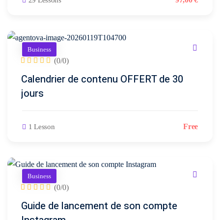
création
29 Lessons
stagram
ANALYTIQUE
site
uverture
web
Me
AUTOMATISATION
Packs
e
INTELLIGENCE
Business
(0/0)
identité
ARTIFICIELLE ✨
égration
de
Calendrier de contenu OFFERT de 30
atsApp
marque
Back
jours
siness
office
Packs
automatisation
rketing
print
Free
1 Lesson
ia
nfluence
Packs
ntage
production
médias
Business
déos
(0/0)
Packs
seaux
Guide de lancement de son compte
réseaux
ciaux