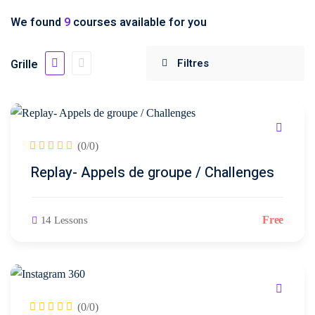
(3)
We found
9
courses available for you
Comment
ociaux
(2)
financer
Grille
une
formation
?
esign
(1)
Pédagogie
(0/0)
s
(1)
Replay- Appels de groupe / Challenges
(3)
Free
14 Lessons
aux
(5)
(0/0)