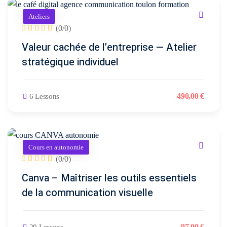
conversion
&
Ateliers
ntenu
digital
Maintenance,
(0/0)
hébergement
Identité
Valeur cachée de l’entreprise — Atelier
ooting
&
visuelle
stratégique individuel
oto/vidéo
suivi
✨
Rebranding
FORFAITS
490
,00
€
éation
6 Lessons
&
& PACKS
évolution
atégie
d’image
Forfaits
Cours en autonomie
Maintenance,
déo
(0/0)
ACQUISITION
hébergement
Canva – Maîtriser les outils essentiels
&
éation
PRODUCTION
de la communication visuelle
suivi
& SUPPORTS
Packs
ed
DATA &
97
,00
€