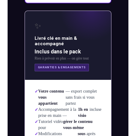
ting
✨
flow
Livré clé en main &
accompagné
Inclus dans le pack
Rien à prévoir en plus — on gère tout
GARANTIES & ENGAGEMENTS
Votre contenu
— export complet
vous
sans frais si vous
appartient
partez
Accompagnement à la
1h en
incluse
prise en main —
visio
Tutoriel vidéo
gérer le contenu
pour
vous-même
Modifications
sous
après