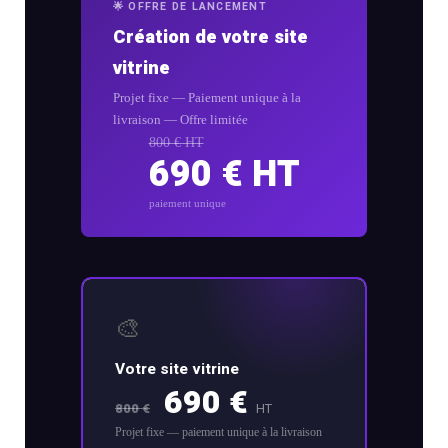
création
stagram
🌟 OFFRE DE LANCEMENT
ANALYTIQUE
site
Création de votre site
uverture
web
vitrine
Me
AUTOMATISATION
Packs
Projet fixe — Paiement unique à la
e
INTELLIGENCE
livraison — Offre limitée
identité
ARTIFICIELLE ✨
800 € HT
égration
de
690 € HT
atsApp
marque
Back
siness
paiement unique
office
Packs
automatisation
rketing
print
ia
nfluence
Packs
ntage
production
🎨
médias
Votre site vitrine
déos
690 €
Packs
seaux
800 €
HT
réseaux
ciaux
Projet fixe — paiement unique à la livraison