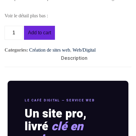
SEAUX
BRANDING
DIGITAL
Voir le détail plus bas :
CIAUX
& DESIGN
& WEB
Add to cart
ement
udit
Audit
Création
stagram
visuel
de
Categories:
Création de sites web
,
Web/Digital
site
talogue
Création
Description
vitrine
duits
logo
& e-
acebook
commerce
Charte
💻
graphique
stagram)
&
ent
Landing
LE CAFÉ DIGITAL — SERVICE WEB
mmunity
brand
pages
Un site pro,
nagement
guideline
&
livré
clé en
tunnels
Déclinaison
de
éation
print