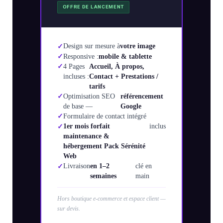
sociaux
OFFRE DE LANCEMENT
porting
Packs
stratégiques
timisation
Design sur mesure à
votre image
Responsive :
mobile & tablette
4 Pages
Accueil, À propos,
incluses :
Contact + Prestations /
tarifs
Optimisation SEO
référencement
de base —
Google
ie
Formulaire de contact intégré
1er mois forfait
inclus
maintenance &
hébergement Pack Sérénité
n
Web
Livraison
en 1–2
clé en
semaines
main
Hors boutique e-commerce et espace client —
orts
sur devis.