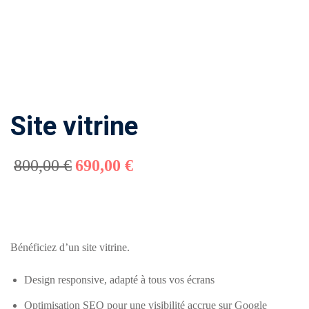
Comment
financer
une
formation
?
Site vitrine
Pédagogie
800
,00
€
690
,00
€
Bénéficiez d’un site vitrine.
Design responsive, adapté à tous vos écrans
Optimisation SEO pour une visibilité accrue sur Google