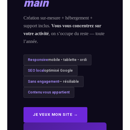
main
conversion
&
ntenu
digital
Maintenance,
Création sur-mesure + hébergement +
hébergement
Identité
support inclus.
Vous vous concentrez sur
ooting
&
visuelle
votre activité
, on s’occupe du reste — toute
oto/vidéo
suivi
✨
l’année.
Rebranding
FORFAITS
éation
Responsive
mobile • tablette • ordi
&
& PACKS
évolution
SEO local
optimisé Google
atégie
d’image
Forfaits
Sans engagement
— résiliable
Maintenance,
déo
Contenu vous appartient
ACQUISITION
hébergement
&
éation
PRODUCTION
suivi
JE VEUX MON SITE →
& SUPPORTS
Packs
ed
DATA &