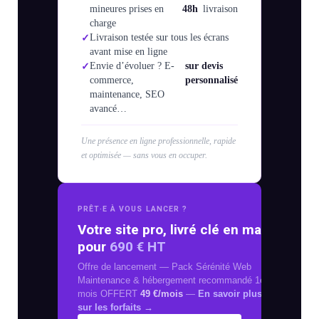
mineures prises en
48h
livraison
charge
Livraison testée sur tous les écrans
avant mise en ligne
Envie d’évoluer ? E-
sur devis
commerce,
personnalisé
maintenance, SEO
avancé…
Une présence en ligne professionnelle, rapide
et optimisée — sans vous en occuper.
PRÊT·E À VOUS LANCER ?
Votre site pro, livré clé en main
pour
690 € HT
Offre de lancement — Pack Sérénité Web
Maintenance & hébergement recommandé 1er
mois OFFERT
49 €/mois
—
En savoir plus
sur les forfaits →