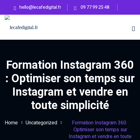
hello@lecafedigital.fr
09 77 99 25 48
ons
Hub Créatif
es
Infos
Ateliers
pratiques
logue
Formation Instagram 360
Guides
Rentrées
: Optimiser son temps sur
ations
à
Masterclass
Instagram et vendre en
agram
venir
&
Workshop
toute simplicité
Comment
candidater
afé
à une
Home
Uncategorized
Formation Instagram 360 :
formation
Optimiser son temps sur
Instagram et vendre en toute
?
EAUTÉ