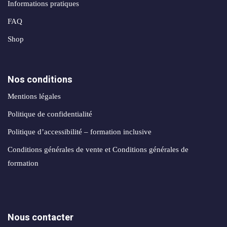
création
stagram
Informations pratiques
ANALYTIQUE
site
FAQ
uverture
web
Me
AUTOMATISATION
Shop
Packs
e
INTELLIGENCE
identité
ARTIFICIELLE ✨
égration
de
Nos conditions
atsApp
marque
Back
Mentions légales
siness
office
Packs
Politique de confidentialité
automatisation
rketing
print
Politique d’accessibilité – formation inclusive
ia
nfluence
Packs
Conditions générales de vente et Conditions générales de
ntage
production
formation
médias
déos
Packs
seaux
réseaux
ciaux
Nous contacter