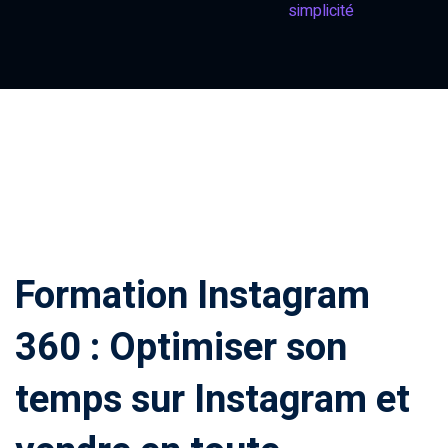
simplicité
Comment
financer
une
formation
?
Pédagogie
Formation Instagram
360 : Optimiser son
temps sur Instagram et