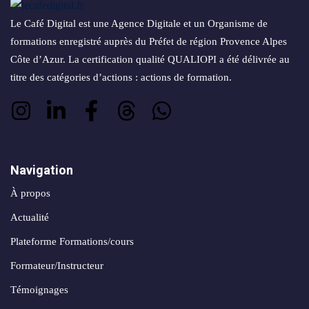
conversion
&
Le Café Digital est une Agence Digitale et un Organisme de
ntenu
digital
Maintenance,
formations enregistré auprès du Préfet de région Provence Alpes
hébergement
Identité
Côte d’Azur. La certification qualité QUALIOPI a été délivrée au
ooting
&
visuelle
titre des catégories d’actions : actions de formation.
oto/vidéo
suivi
✨
Rebranding
FORFAITS
éation
&
& PACKS
évolution
Navigation
atégie
d’image
Forfaits
À propos
Maintenance,
déo
Actualité
ACQUISITION
hébergement
&
Plateforme Formations/cours
éation
PRODUCTION
suivi
Formateur/Instructeur
& SUPPORTS
Témoignages
Packs
ed
DATA &