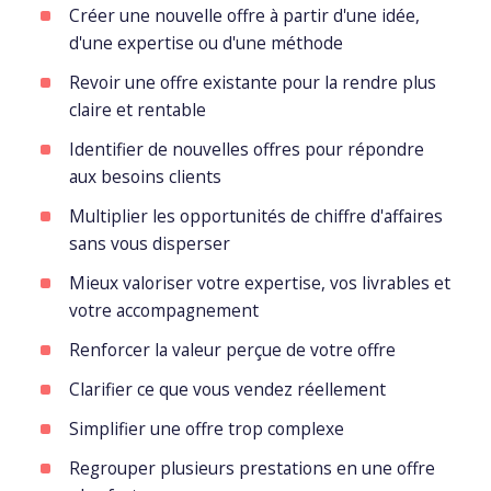
création
Créer une nouvelle offre à partir d'une idée,
INTELLIGENCE
site
porting
d'une expertise ou d'une méthode
ARTIFICIELLE ✨
web
Revoir une offre existante pour la rendre plus
timisation
claire et rentable
Packs
Back
identité
office
Identifier de nouvelles offres pour répondre
de
automatisation
aux besoins clients
marque
ia
Multiplier les opportunités de chiffre d'affaires
sans vous disperser
Packs
print
Mieux valoriser votre expertise, vos livrables et
votre accompagnement
Packs
Renforcer la valeur perçue de votre offre
production
médias
Clarifier ce que vous vendez réellement
Simplifier une offre trop complexe
Packs
réseaux
Regrouper plusieurs prestations en une offre