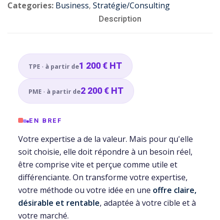
Categories:
Business
,
Stratégie/Consulting
SEAUX
BRANDING
DIGITAL
Description
CIAUX
& DESIGN
& WEB
ement
udit
Audit
Création
1 200 € HT
TPE · à partir de
stagram
visuel
de
site
2 200 € HT
mmunity
Création
PME · à partir de
vitrine
nagement
logo
& e-
EN BREF
commerce
Charte
💻
Votre expertise a de la valeur. Mais pour qu'elle
éation
graphique
soit choisie, elle doit répondre à un besoin réel,
&
ent
Landing
être comprise vite et perçue comme utile et
ntenu
brand
pages
différenciante. On transforme votre expertise,
guideline
&
votre méthode ou votre idée en une
offre claire,
ooting
tunnels
Déclinaison
désirable et rentable
, adaptée à votre cible et à
oto/vidéo
de
print
votre marché.