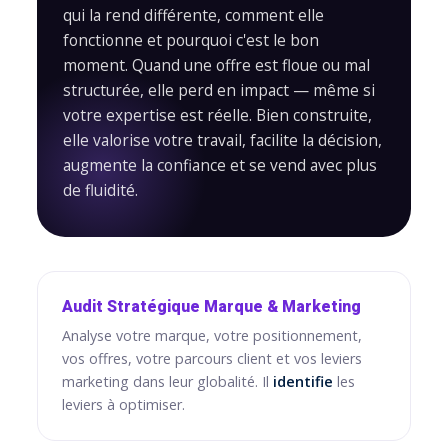
qui la rend différente, comment elle
fonctionne et pourquoi c'est le bon
moment. Quand une offre est floue ou mal
structurée, elle perd en impact — même si
votre expertise est réelle. Bien construite,
elle valorise votre travail, facilite la décision,
augmente la confiance et se vend avec plus
de fluidité.
Audit Stratégique Marque & Marketing
Analyse votre marque, votre positionnement,
vos offres, votre parcours client et vos leviers
marketing dans leur globalité. Il
identifie
les
leviers à optimiser.