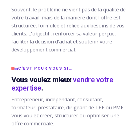
conversion
&
Souvent, le problème ne vient pas de la qualité de
éation
digital
Maintenance,
votre travail, mais de la manière dont l'offre est
hébergement
structurée, formulée et reliée aux besoins de vos
Identité
ed
&
clients. L'objectif : renforcer sa valeur perçue,
visuelle
stagram
suivi
faciliter la décision d'achat et soutenir votre
✨
développement commercial.
uverture
Rebranding
FORFAITS
Me
&
& PACKS
e
C'EST POUR VOUS SI…
évolution
Vous voulez mieux
vendre votre
rketing
d’image
Forfaits
expertise
.
nfluence
Maintenance,
ACQUISITION
Entrepreneur, indépendant, consultant,
hébergement
ntage
formateur, prestataire, dirigeant de TPE ou PME :
&
PRODUCTION
vous voulez créer, structurer ou optimiser une
suivi
déos
& SUPPORTS
offre commerciale.
seaux
Packs
ciaux
AUTOMATISATION