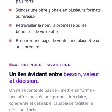
sociaux
plus forte
Scinder une offre globale en plusieurs formats
Packs
ou niveaux
stratégiques
Retravailler le nom, la promesse ou les
bénéfices de votre offre
Préparer une page de vente, une plaquette ou
un lancement
nomie
CE QUE NOUS TRAVAILLONS
Un lien évident entre
besoin, valeur
ign
et décision
.
On ne se contente pas de « mettre en forme »
une offre : on crée une proposition claire,
upports
cohérente et désirable, capable de faciliter la
décision d'achat.
x