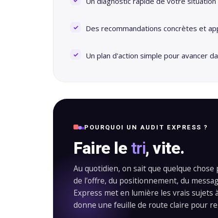
Un diagnostic rapide de votre situation
Des recommandations concrètes et app
Un plan d'action simple pour avancer d
POURQUOI UN AUDIT EXPRESS ?
Faire le
tri
, vite.
Au quotidien, on sait que quelque chose 
de l'offre, du positionnement, du message,
Express met en lumière les vrais sujets à
donne une feuille de route claire pour r