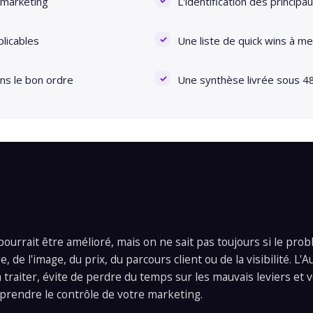
 marketing
L'identification des principa
licables
Une liste de quick wins à me
ans le bon ordre
Une synthèse livrée sous 4
pourrait être amélioré, mais on ne sait pas toujours si le pro
 de l'image, du prix, du parcours client ou de la visibilité. L'A
 traiter, évite de perdre du temps sur les mauvais leviers et 
eprendre le contrôle de votre marketing.