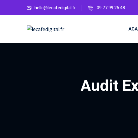
N
hello@lecafedigital.fr
09 77 99 25 48
ACA
Audit E