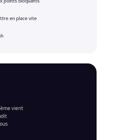
ux points bloquants
ttre en place vite
8h
blème vient
udit
vous