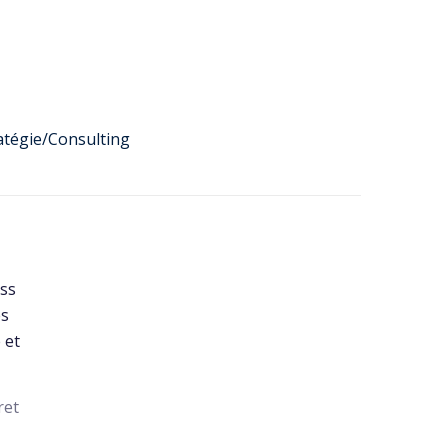
atégie/Consulting
ess
es
 et
ret