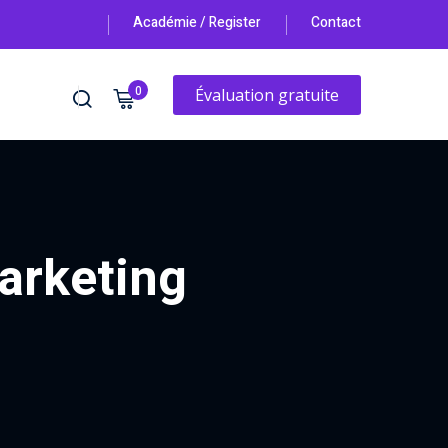
Académie / Register
Contact
re 2026. NOUVEAU → Atelier stratégique individuel 2H - "Valeur caché
0
Évaluation gratuite
arketing