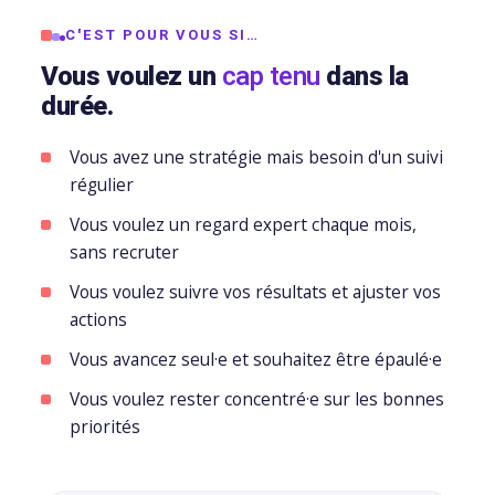
SEAUX
BRANDING
DIGITAL
C'EST POUR VOUS SI…
CIAUX
& DESIGN
& WEB
Vous voulez un
cap tenu
dans la
durée.
ement
udit
Audit
Création
stagram
visuel
de
Vous avez une stratégie mais besoin d'un suivi
régulier
site
talogue
Création
vitrine
Vous voulez un regard expert chaque mois,
duits
logo
& e-
sans recruter
acebook
commerce
Charte
Vous voulez suivre vos résultats et ajuster vos
💻
graphique
actions
stagram)
&
ent
Landing
Vous avancez seul·e et souhaitez être épaulé·e
mmunity
brand
pages
Vous voulez rester concentré·e sur les bonnes
nagement
guideline
&
priorités
tunnels
Déclinaison
de
éation
print