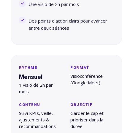
création
stagram
Une visio de 2h par mois
ANALYTIQUE
site
uverture
web
Des points d'action clairs pour avancer
AUTOMATISATION
Me
entre deux séances
Packs
INTELLIGENCE
e
identité
ARTIFICIELLE ✨
égration
de
atsApp
marque
Back
siness
office
Packs
RYTHME
FORMAT
automatisation
rketing
print
Mensuel
Visioconférence
ia
nfluence
(Google Meet)
1 visio de 2h par
Packs
mois
ntage
production
médias
CONTENU
OBJECTIF
déos
Suivi KPIs, veille,
Garder le cap et
Packs
seaux
ajustements &
prioriser dans la
réseaux
ciaux
recommandations
durée