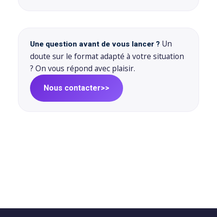
sociaux
porting
Packs
stratégiques
timisation
Un
Une question avant de vous lancer ?
doute sur le format adapté à votre situation
? On vous répond avec plaisir.
Nous contacter
>>
nomie
ign
upports
x