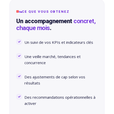
conversion
&
ntenu
digital
CE QUE VOUS OBTENEZ
Maintenance,
Un accompagnement
concret,
hébergement
Identité
ooting
chaque mois
.
&
visuelle
oto/vidéo
suivi
✨
Un suivi de vos KPIs et indicateurs clés
Rebranding
FORFAITS
éation
&
& PACKS
Une veille marché, tendances et
évolution
concurrence
atégie
d’image
Forfaits
Maintenance,
déo
Des ajustements de cap selon vos
ACQUISITION
hébergement
résultats
&
PRODUCTION
éation
suivi
Des recommandations opérationnelles à
& SUPPORTS
activer
Packs
ed
DATA &