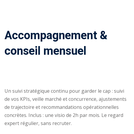
entreprise en ligne
Accompagnement &
orées
conseil mensuel
ormations
HOT
UVEAUTÉ
Un suivi stratégique continu pour garder le cap : suivi
de vos KPIs, veille marché et concurrence, ajustements
de trajectoire et recommandations opérationnelles
concrètes. Inclus : une visio de 2h par mois. Le regard
expert régulier, sans recruter.