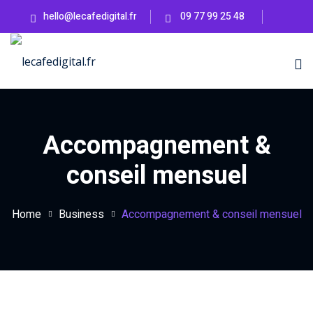
hello@lecafedigital.fr
09 77 99 25 48
mie
Accompagnement &
en ligne
conseil mensuel
Home
Business
Accompagnement & conseil mensuel
ss
BIENTÔT
eting Lab
BIENTÔT
UTÉ