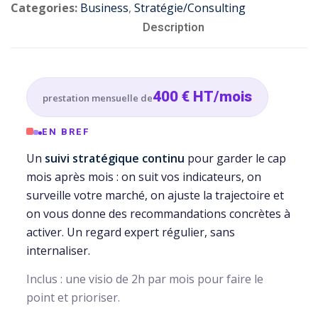
Categories:
Business
,
Stratégie/Consulting
Workshop
Description
iques
400 € HT/mois
prestation mensuelle de
r
EN BREF
Un
suivi stratégique continu
pour garder le cap
ater à une formation ?
mois après mois : on suit vos indicateurs, on
er une formation ?
surveille votre marché, on ajuste la trajectoire et
on vous donne des recommandations concrètes à
activer. Un regard expert régulier, sans
internaliser.
Inclus : une visio de 2h par mois pour faire le
point et prioriser.