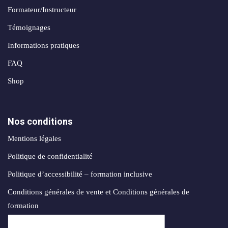
création
stagram
Formateur/Instructeur
ANALYTIQUE
site
uverture
web
Témoignages
Me
AUTOMATISATION
Informations pratiques
Packs
e
INTELLIGENCE
identité
FAQ
ARTIFICIELLE ✨
égration
de
Shop
atsApp
marque
Back
siness
office
Packs
automatisation
Nos conditions
rketing
print
ia
nfluence
Mentions légales
Packs
Politique de confidentialité
ntage
production
Politique d’accessibilité – formation inclusive
médias
déos
Conditions générales de vente et Conditions générales de
Packs
seaux
formation
réseaux
ciaux