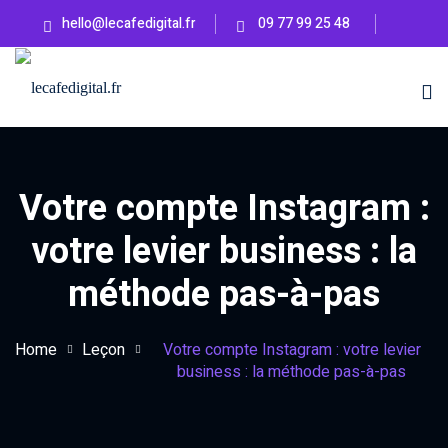
hello@lecafedigital.fr
09 77 99 25 48
ons
Hub Créatif
es
Infos
Ateliers
pratiques
logue
Votre compte Instagram :
Guides
Rentrées
votre levier business : la
ations
à
Masterclass
méthode pas-à-pas
agram
venir
&
Workshop
Comment
Home
Leçon
Votre compte Instagram : votre levier
candidater
business : la méthode pas-à-pas
afé
à une
formation
?
EAUTÉ