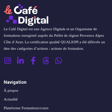
conversion
&
ntenu
digital
Maintenance,
hébergement
Identité
ooting
&
visuelle
Le Café Digital est une Agence Digitale et un Organisme de
oto/vidéo
suivi
✨
formations enregistré auprès du Préfet de région Provence Alpes
Côte d’Azur. La certification qualité QUALIOPI a été délivrée au
Rebranding
FORFAITS
éation
titre des catégories d’actions : actions de formation.
&
& PACKS
évolution
atégie
d’image
Forfaits
Maintenance,
déo
ACQUISITION
hébergement
Navigation
&
À propos
éation
PRODUCTION
suivi
& SUPPORTS
Actualité
Packs
ed
Plateforme Formations/cours
DATA &