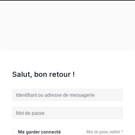
Comment
financer
une
formation
?
Pédagogie
Salut, bon retour !
Me garder connecté
Mot de passe oublié ?