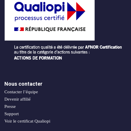
sociaux
porting
Packs
stratégiques
timisation
Nous contacter
Contacter l’équipe
Devenir affilié
Presse
Support
Voir le certificat Qualiopi