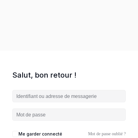
entreprise en ligne
es
ormations
HOT
UVEAUTÉ
Salut, bon retour !
Workshop
Me garder connecté
Mot de passe oublié ?