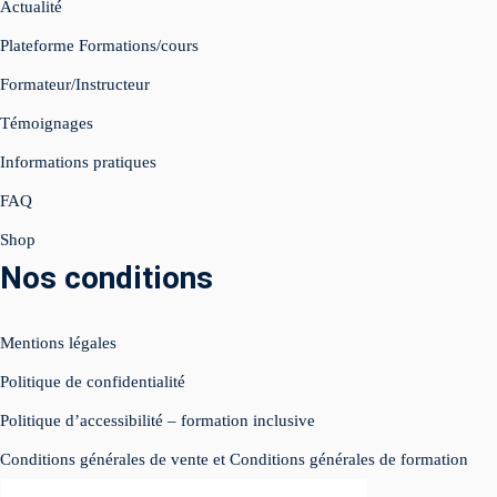
Actualité
Plateforme Formations/cours
égie IA Vidéo IA
Formateur/Instructeur
ed Instagram
Témoignages
e Live
Informations pratiques
FAQ
atsApp Business
Shop
luence
Nos conditions
éos réseaux sociaux
Mentions légales
imisation
Politique de confidentialité
SIGN
Politique d’accessibilité – formation inclusive
Conditions générales de vente et Conditions générales de formation