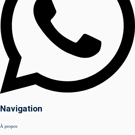
am
uits (Facebook &
Navigation
nagement 📲
À propos
tenu & shooting