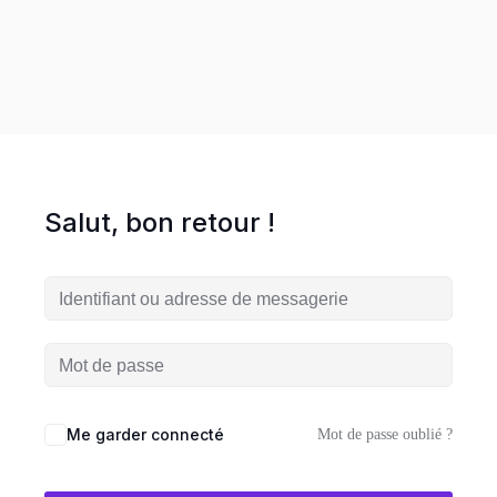
entreprise en ligne
es
ormations
HOT
Salut, bon retour !
UVEAUTÉ
Me garder connecté
Workshop
Mot de passe oublié ?