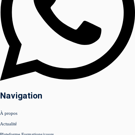
am
Navigation
uits (Facebook &
À propos
nagement 📲
Actualité
tenu & shooting
Plateforme Formations/cours