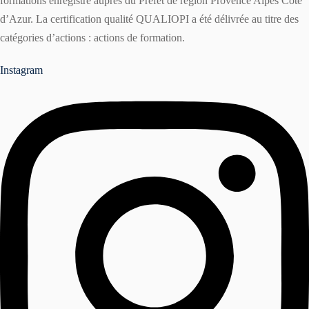
formations enregistré auprès du Préfet de région Provence Alpes Côte
d’Azur. La certification qualité QUALIOPI a été délivrée au titre des
catégories d’actions : actions de formation.
Instagram
r
ater à une formation ?
er une formation ?