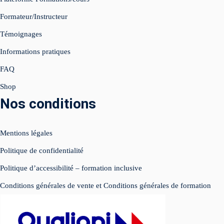
Formateur/Instructeur
égie IA Vidéo IA
Témoignages
ed Instagram
Informations pratiques
FAQ
e Live
Shop
atsApp Business
Nos conditions
luence
Mentions légales
éos réseaux sociaux
Politique de confidentialité
imisation
Politique d’accessibilité – formation inclusive
SIGN
Conditions générales de vente et Conditions générales de formation