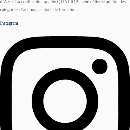
d’Azur. La certification qualité QUALIOPI a été délivrée au titre des
catégories d’actions : actions de formation.
Instagram
r
ater à une formation ?
er une formation ?