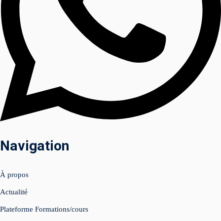
am
Navigation
uits (Facebook &
À propos
nagement 📲
Actualité
Plateforme Formations/cours
tenu & shooting