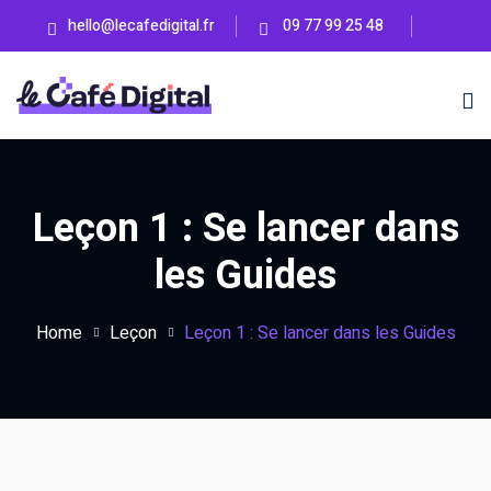
Skip
hello@lecafedigital.fr
09 77 99 25 48
to
content
Leçon 1 : Se lancer dans
en ligne
les Guides
ss
BIENTÔT
Home
Leçon
Leçon 1 : Se lancer dans les Guides
eting Lab
BIENTÔT
UTÉ