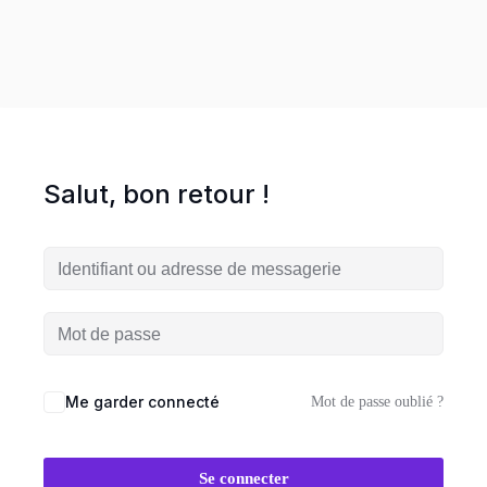
entreprise en ligne
es
ormations
Salut, bon retour !
HOT
UVEAUTÉ
Me garder connecté
Mot de passe oublié ?
Workshop
Se connecter