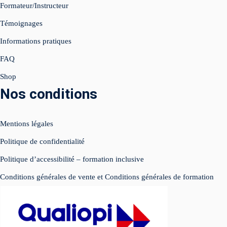
Formateur/Instructeur
Témoignages
égie IA Vidéo IA
Informations pratiques
ed Instagram
FAQ
e Live
Shop
Nos conditions
atsApp Business
luence
Mentions légales
éos réseaux sociaux
Politique de confidentialité
Politique d’accessibilité – formation inclusive
imisation
Conditions générales de vente et Conditions générales de formation
SIGN