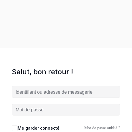
entreprise en ligne
es
ormations
HOT
UVEAUTÉ
Salut, bon retour !
Workshop
Me garder connecté
Mot de passe oublié ?