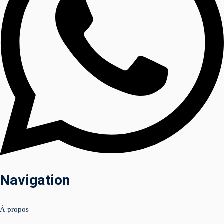
am
uits (Facebook &
Navigation
nagement 📲
À propos
tenu & shooting