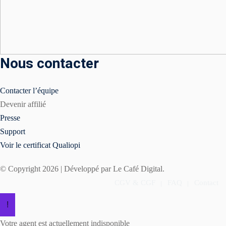
Nous contacter
Contacter l’équipe
Devenir affilié
Presse
Support
Voir le certificat Qualiopi
e & brand guideline
© Copyright 2026 | Développé par Le Café Digital.
t & digital
CGV & CGF
FAQ
Contact
e ✨
!
olution d’image
Votre agent est actuellement indisponible