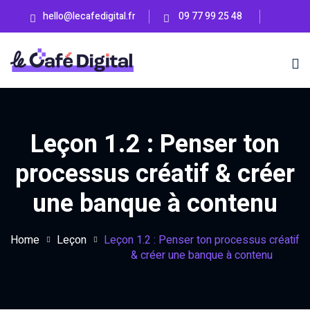
Skip
hello@lecafedigital.fr
09 77 99 25 48
to
content
Leçon 1.2 : Penser ton
en ligne
processus créatif & créer
une banque à contenu
ss
BIENTÔT
Home
Leçon
Leçon 1.2 : Penser ton processus créatif
& créer une banque à contenu
eting Lab
BIENTÔT
UTÉ