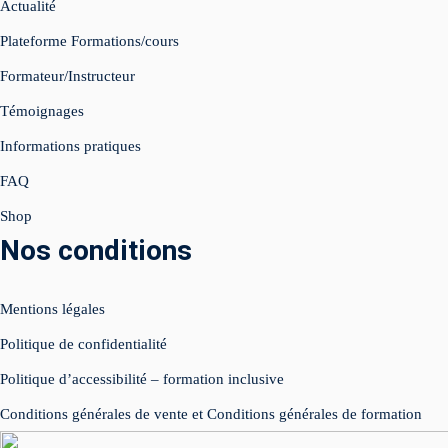
Actualité
Plateforme Formations/cours
égie IA Vidéo IA
Formateur/Instructeur
ed Instagram
Témoignages
e Live
Informations pratiques
FAQ
atsApp Business
Shop
luence
Nos conditions
éos réseaux sociaux
Mentions légales
imisation
Politique de confidentialité
SIGN
Politique d’accessibilité – formation inclusive
Conditions générales de vente et Conditions générales de formation