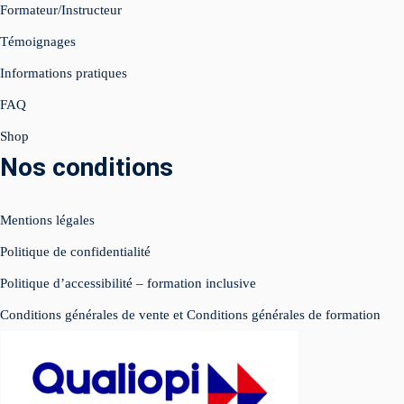
Formateur/Instructeur
Témoignages
égie IA Vidéo IA
Informations pratiques
ed Instagram
FAQ
e Live
Shop
Nos conditions
atsApp Business
luence
Mentions légales
éos réseaux sociaux
Politique de confidentialité
Politique d’accessibilité – formation inclusive
imisation
Conditions générales de vente et Conditions générales de formation
SIGN