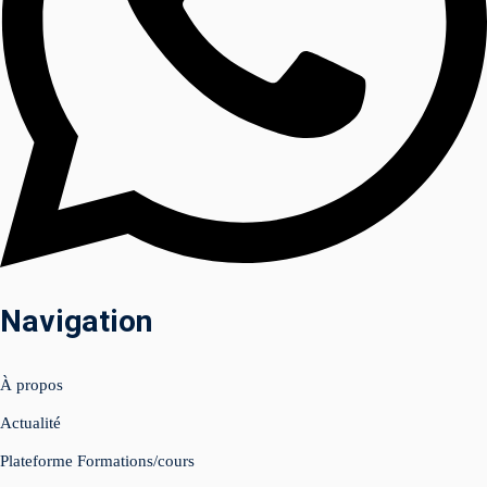
am
Navigation
uits (Facebook &
À propos
nagement 📲
Actualité
Plateforme Formations/cours
tenu & shooting