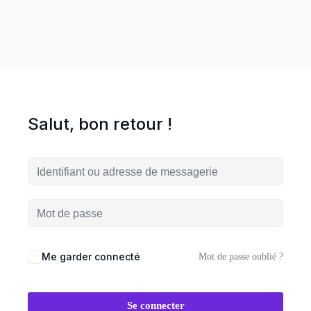
entreprise en ligne
es
ormations
Salut, bon retour !
HOT
UVEAUTÉ
Me garder connecté
Mot de passe oublié ?
Workshop
Se connecter