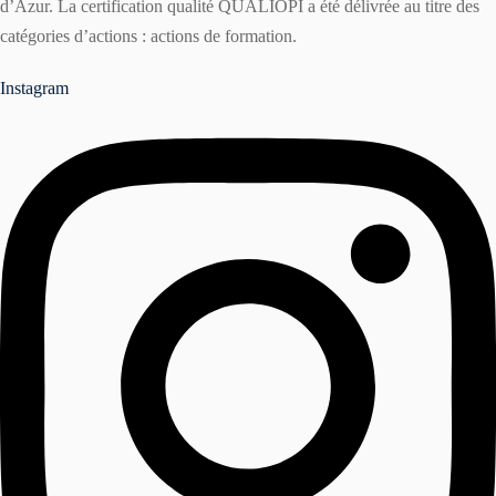
d’Azur. La certification qualité QUALIOPI a été délivrée au titre des
catégories d’actions : actions de formation.
Instagram
r
ater à une formation ?
er une formation ?