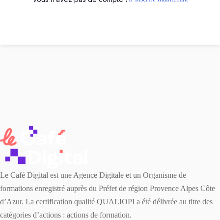
r
ater à une formation ?
er une formation ?
 & CONSEIL
nt sur-mesure
Le Café Digital est une Agence Digitale et un Organisme de
e & positionnement
formations enregistré auprès du Préfet de région Provence Alpes Côte
d’Azur. La certification qualité QUALIOPI a été délivrée au titre des
ratégique digitale
catégories d’actions : actions de formation.