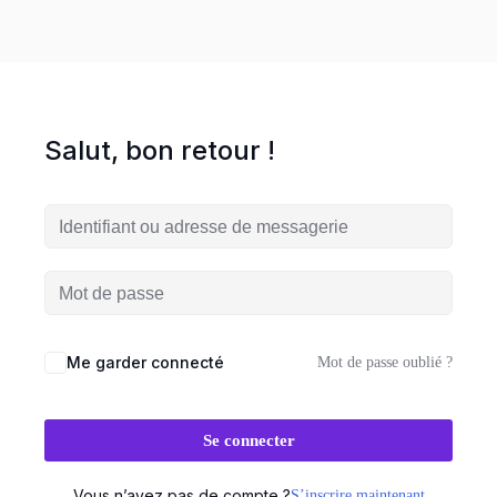
entreprise en ligne
es
ormations
Salut, bon retour !
HOT
UVEAUTÉ
Me garder connecté
Mot de passe oublié ?
Workshop
Se connecter
es
Vous n’avez pas de compte ?
S’inscrire maintenant