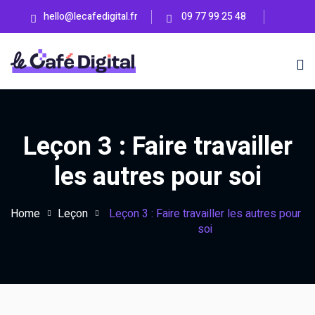
hello@lecafedigital.fr
09 77 99 25 48
Leçon 3 : Faire travailler
en ligne
les autres pour soi
Home
Leçon
Leçon 3 : Faire travailler les autres pour
ss
soi
BIENTÔT
eting Lab
BIENTÔT