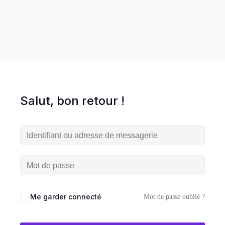
UTÉ
entreprise en ligne
Salut, bon retour !
Me garder connecté
Mot de passe oublié ?