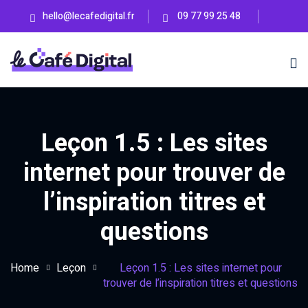
Skip
hello@lecafedigital.fr
09 77 99 25 48
to
content
Leçon 1.5 : Les sites
en ligne
internet pour trouver de
l’inspiration titres et
ss
BIENTÔT
questions
eting Lab
Home
Leçon
Leçon 1.5 : Les sites internet pour
BIENTÔT
trouver de l’inspiration titres et questions
UTÉ