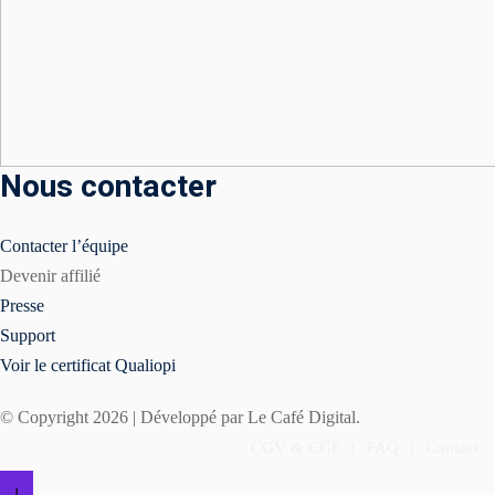
Nous contacter
Contacter l’équipe
Devenir affilié
Presse
e & brand guideline
Support
Voir le certificat Qualiopi
t & digital
© Copyright 2026 | Développé par Le Café Digital.
e ✨
CGV & CGF
FAQ
Contact
olution d’image