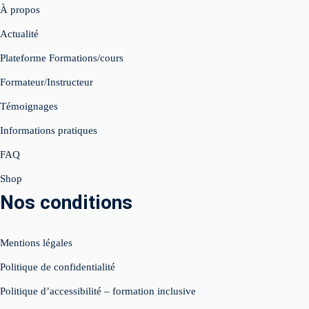
À propos
Actualité
égie IA Vidéo IA
Plateforme Formations/cours
ed Instagram
Formateur/Instructeur
e Live
Témoignages
atsApp Business
Informations pratiques
FAQ
luence
Shop
éos réseaux sociaux
Nos conditions
imisation
Mentions légales
SIGN
Politique de confidentialité
Politique d’accessibilité – formation inclusive