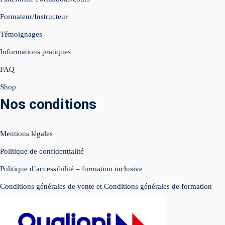
Formateur/Instructeur
égie IA Vidéo IA
Témoignages
ed Instagram
Informations pratiques
FAQ
e Live
Shop
atsApp Business
Nos conditions
luence
Mentions légales
éos réseaux sociaux
Politique de confidentialité
imisation
Politique d’accessibilité – formation inclusive
SIGN
Conditions générales de vente et Conditions générales de formation