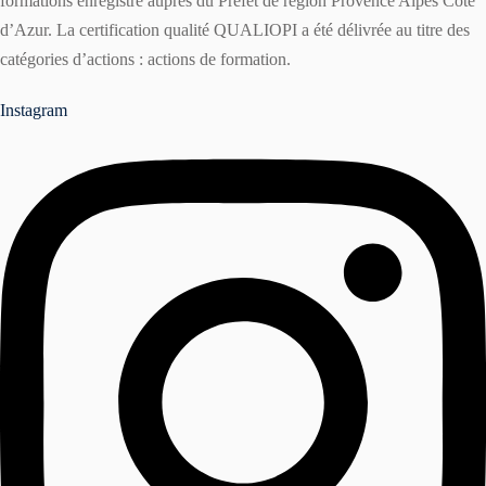
formations enregistré auprès du Préfet de région Provence Alpes Côte
d’Azur. La certification qualité QUALIOPI a été délivrée au titre des
catégories d’actions : actions de formation.
Instagram
r
ater à une formation ?
er une formation ?