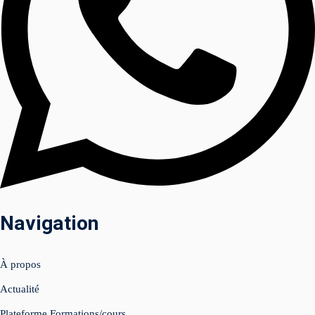
am
Navigation
uits (Facebook &
À propos
nagement 📲
Actualité
tenu & shooting
Plateforme Formations/cours