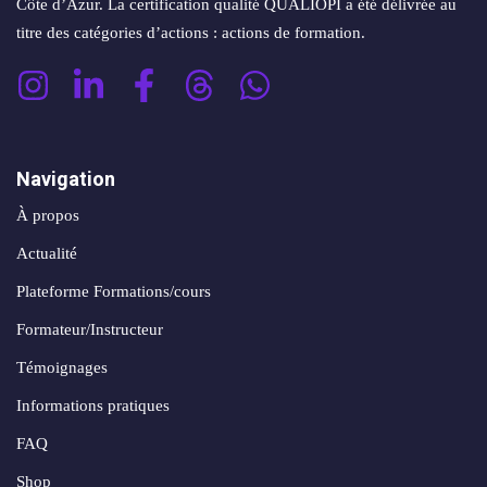
Côte d’Azur. La certification qualité QUALIOPI a été délivrée au
conversion
&
titre des catégories d’actions : actions de formation.
ntenu
digital
Maintenance,
hébergement
Identité
ooting
&
visuelle
oto/vidéo
suivi
✨
Navigation
Rebranding
FORFAITS
éation
À propos
&
& PACKS
Actualité
évolution
atégie
d’image
Plateforme Formations/cours
Forfaits
Maintenance,
déo
Formateur/Instructeur
ACQUISITION
hébergement
Témoignages
&
éation
PRODUCTION
Informations pratiques
suivi
& SUPPORTS
FAQ
Packs
ed
Shop
DATA &