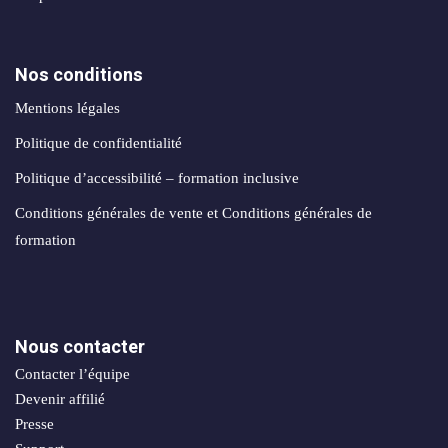
création
stagram
ANALYTIQUE
site
uverture
web
Nos conditions
Me
AUTOMATISATION
Packs
e
INTELLIGENCE
Mentions légales
identité
ARTIFICIELLE ✨
Politique de confidentialité
égration
de
atsApp
Politique d’accessibilité – formation inclusive
marque
Back
siness
office
Conditions générales de vente et Conditions générales de
Packs
automatisation
formation
rketing
print
ia
nfluence
Packs
ntage
production
Nous contacter
médias
déos
Contacter l’équipe
Packs
seaux
Devenir affilié
réseaux
ciaux
Presse