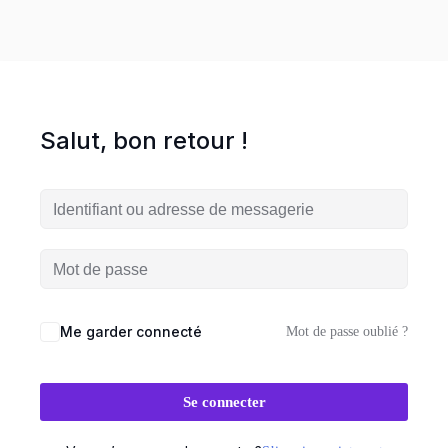
Comment
financer
une
formation
Salut, bon retour !
?
Pédagogie
Me garder connecté
Mot de passe oublié ?
Se connecter