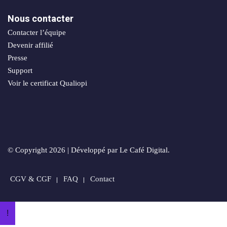
sociaux
porting
Nous contacter
Packs
Contacter l’équipe
stratégiques
timisation
Devenir affilié
Presse
Support
Voir le certificat Qualiopi
ie
© Copyright 2026 | Développé par Le Café Digital.
n
CGV & CGF
FAQ
Contact
orts
!