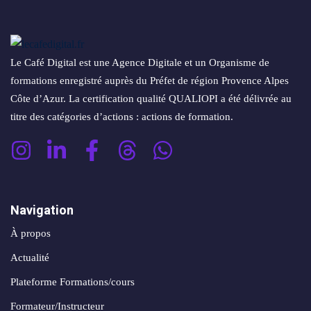
conversion
&
ntenu
digital
Maintenance,
hébergement
Identité
Le Café Digital est une Agence Digitale et un Organisme de
ooting
&
visuelle
formations enregistré auprès du Préfet de région Provence Alpes
oto/vidéo
suivi
✨
Côte d’Azur. La certification qualité QUALIOPI a été délivrée au
titre des catégories d’actions : actions de formation.
Rebranding
FORFAITS
éation
&
& PACKS
évolution
atégie
d’image
Forfaits
Maintenance,
Navigation
déo
ACQUISITION
hébergement
À propos
&
éation
PRODUCTION
Actualité
suivi
& SUPPORTS
Plateforme Formations/cours
Packs
ed
Formateur/Instructeur
DATA &