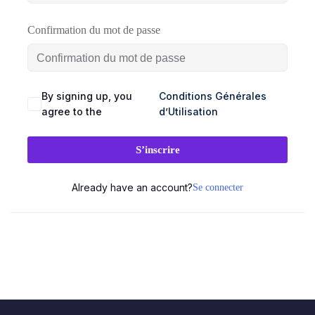
SEAUX
BRANDING
DIGITAL
Confirmation du mot de passe
CIAUX
& DESIGN
& WEB
ement
udit
Audit
Création
By signing up, you
Conditions Générales
stagram
visuel
de
agree to the
d’Utilisation
site
talogue
Création
vitrine
duits
logo
S’inscrire
& e-
acebook
commerce
Charte
Already have an account?
Se connecter
💻
graphique
stagram)
&
ent
Landing
mmunity
brand
pages
nagement
guideline
&
tunnels
Déclinaison
de
éation
print