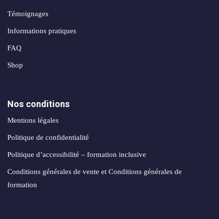
création
stagram
ANALYTIQUE
site
Témoignages
uverture
web
Informations pratiques
Me
AUTOMATISATION
Packs
FAQ
e
INTELLIGENCE
identité
ARTIFICIELLE ✨
Shop
égration
de
atsApp
marque
Back
siness
office
Nos conditions
Packs
automatisation
rketing
Mentions légales
print
ia
nfluence
Politique de confidentialité
Packs
ntage
Politique d’accessibilité – formation inclusive
production
médias
Conditions générales de vente et Conditions générales de
déos
formation
Packs
seaux
réseaux
ciaux