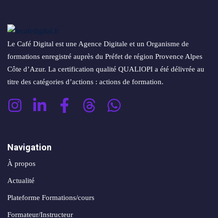
conversion
&
ntenu
digital
Maintenance,
hébergement
Identité
Le Café Digital est une Agence Digitale et un Organisme de
ooting
&
visuelle
formations enregistré auprès du Préfet de région Provence Alpes
oto/vidéo
suivi
✨
Côte d’Azur. La certification qualité QUALIOPI a été délivrée au
titre des catégories d’actions : actions de formation.
Rebranding
FORFAITS
éation
&
& PACKS
évolution
atégie
d’image
Forfaits
Maintenance,
Navigation
déo
ACQUISITION
hébergement
À propos
&
éation
PRODUCTION
Actualité
suivi
& SUPPORTS
Plateforme Formations/cours
Packs
ed
Formateur/Instructeur
DATA &