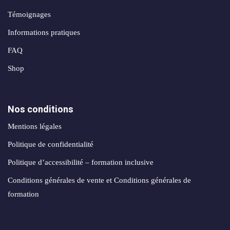
création
stagram
ANALYTIQUE
site
Témoignages
uverture
web
Informations pratiques
Me
AUTOMATISATION
Packs
FAQ
e
INTELLIGENCE
identité
ARTIFICIELLE ✨
Shop
égration
de
atsApp
marque
Back
siness
office
Nos conditions
Packs
automatisation
rketing
Mentions légales
print
ia
nfluence
Politique de confidentialité
Packs
ntage
Politique d’accessibilité – formation inclusive
production
médias
Conditions générales de vente et Conditions générales de
déos
formation
Packs
seaux
réseaux
ciaux