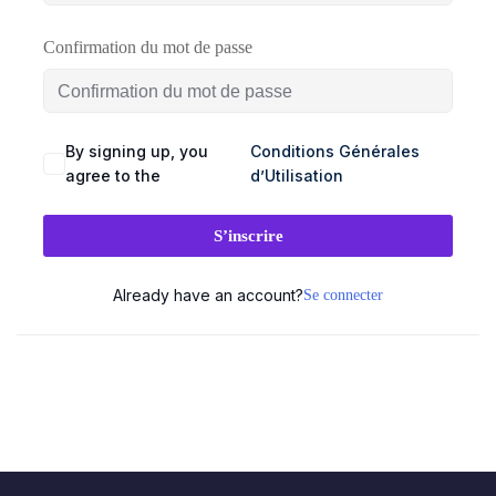
SEAUX
BRANDING
DIGITAL
Confirmation du mot de passe
CIAUX
& DESIGN
& WEB
ement
udit
Audit
Création
By signing up, you
Conditions Générales
stagram
visuel
de
agree to the
d’Utilisation
site
talogue
Création
vitrine
duits
logo
S’inscrire
& e-
acebook
commerce
Charte
Already have an account?
Se connecter
💻
graphique
stagram)
&
ent
Landing
mmunity
brand
pages
nagement
guideline
&
tunnels
Déclinaison
de
éation
print