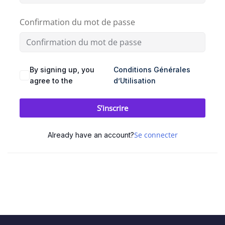
SEAUX
BRANDING
DIGITAL
Confirmation du mot de passe
CIAUX
& DESIGN
& WEB
ement
udit
Audit
Création
By signing up, you
Conditions Générales
stagram
visuel
de
agree to the
d’Utilisation
site
talogue
Création
vitrine
S’inscrire
duits
logo
& e-
acebook
commerce
Charte
Se connecter
Already have an account?
graphique
stagram)
&
ent
Landing
mmunity
brand
pages
nagement
guideline
&
tunnels
Déclinaison
de
éation
print