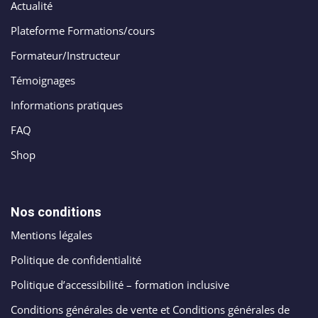
DATA &
Actualité
création
stagram
ANALYTIQUE
site
Plateforme Formations/cours
uverture
web
Formateur/Instructeur
AUTOMATISATION
Me
Packs
INTELLIGENCE
e
Témoignages
identité
ARTIFICIELLE
Informations pratiques
égration
de
atsApp
FAQ
marque
Back
siness
Shop
office
Packs
automatisation
rketing
print
ia
nfluence
Nos conditions
Packs
ntage
Mentions légales
production
médias
Politique de confidentialité
déos
Politique d’accessibilité – formation inclusive
Packs
seaux
réseaux
ciaux
Conditions générales de vente et Conditions générales de