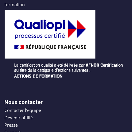
sociaux
formation
porting
Packs
stratégiques
timisation
Nous contacter
Contacter l’équipe
Devenir affilié
Presse