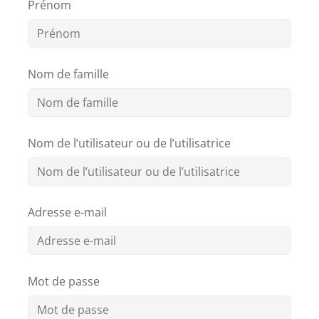
?
EAUTÉ
Prénom
Comment
financer
une
Nom de famille
formation
?
Nom de l’utilisateur ou de l’utilisatrice
Pédagogie
Adresse e-mail
Mot de passe