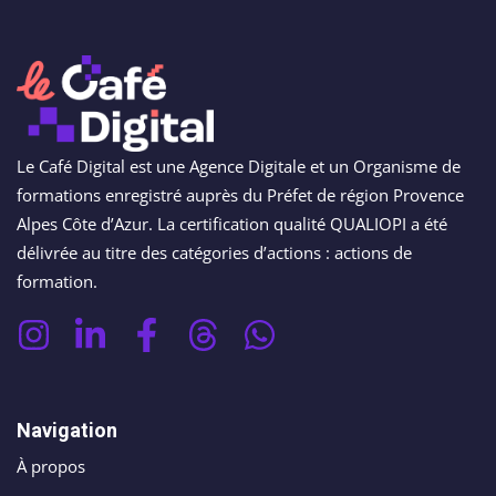
conversion
&
ntenu
digital
Maintenance,
hébergement
Identité
ooting
&
visuelle
oto/vidéo
suivi
Le Café Digital est une Agence Digitale et un Organisme de
formations enregistré auprès du Préfet de région Provence
Rebranding
FORFAITS
éation
Alpes Côte d’Azur. La certification qualité QUALIOPI a été
&
& PACKS
délivrée au titre des catégories d’actions : actions de
évolution
formation.
atégie
d’image
Forfaits
Maintenance,
déo
ACQUISITION
hébergement
&
PRODUCTION
éation
Navigation
suivi
& SUPPORTS
À propos
Packs
ed