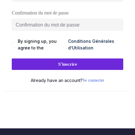
SEAUX
BRANDING
DIGITAL
Confirmation du mot de passe
CIAUX
& DESIGN
& WEB
ement
udit
Audit
Création
By signing up, you
Conditions Générales
stagram
visuel
de
agree to the
d’Utilisation
site
talogue
Création
vitrine
duits
logo
S’inscrire
& e-
acebook
commerce
Charte
Already have an account?
Se connecter
💻
graphique
stagram)
&
ent
Landing
mmunity
brand
pages
nagement
guideline
&
tunnels
Déclinaison
de
éation
print