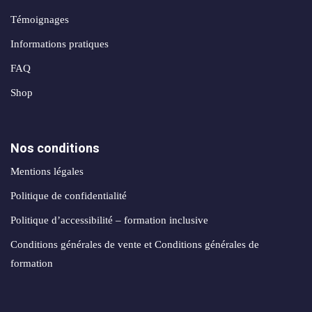
création
stagram
ANALYTIQUE
site
Témoignages
uverture
web
Informations pratiques
Me
AUTOMATISATION
Packs
FAQ
e
INTELLIGENCE
identité
ARTIFICIELLE ✨
Shop
égration
de
atsApp
marque
Back
siness
office
Nos conditions
Packs
automatisation
rketing
Mentions légales
print
ia
nfluence
Politique de confidentialité
Packs
ntage
Politique d’accessibilité – formation inclusive
production
médias
Conditions générales de vente et Conditions générales de
déos
formation
Packs
seaux
réseaux
ciaux