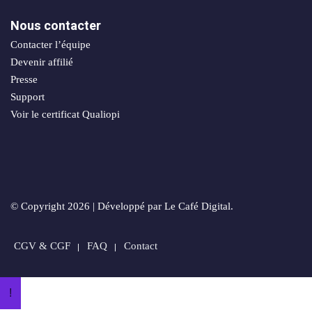
sociaux
porting
Nous contacter
Packs
Contacter l’équipe
stratégiques
timisation
Devenir affilié
Presse
Support
Voir le certificat Qualiopi
ie
© Copyright 2026 | Développé par Le Café Digital.
n
CGV & CGF
FAQ
Contact
orts
!