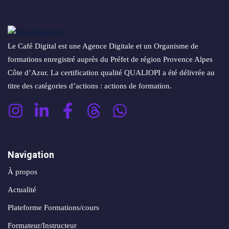
conversion
&
ntenu
digital
Maintenance,
hébergement
Identité
Le Café Digital est une Agence Digitale et un Organisme de
ooting
&
visuelle
formations enregistré auprès du Préfet de région Provence Alpes
oto/vidéo
suivi
✨
Côte d’Azur. La certification qualité QUALIOPI a été délivrée au
titre des catégories d’actions : actions de formation.
Rebranding
FORFAITS
éation
&
& PACKS
évolution
atégie
d’image
Forfaits
Maintenance,
Navigation
déo
ACQUISITION
hébergement
À propos
&
éation
PRODUCTION
Actualité
suivi
& SUPPORTS
Plateforme Formations/cours
Packs
ed
Formateur/Instructeur
DATA &