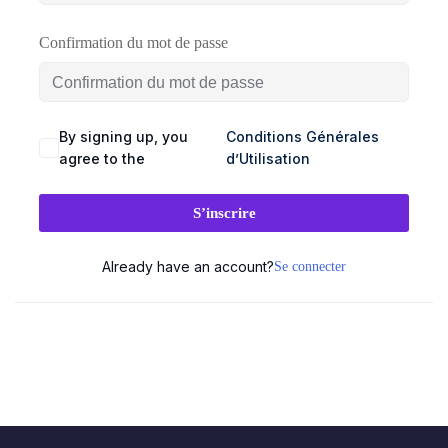
SEAUX
BRANDING
DIGITAL
Confirmation du mot de passe
CIAUX
& DESIGN
& WEB
ement
udit
Audit
Création
By signing up, you
Conditions Générales
stagram
visuel
de
agree to the
d’Utilisation
site
talogue
Création
vitrine
duits
logo
S’inscrire
& e-
acebook
commerce
Charte
Already have an account?
Se connecter
💻
graphique
stagram)
&
ent
Landing
mmunity
brand
pages
nagement
guideline
&
tunnels
Déclinaison
de
éation
print