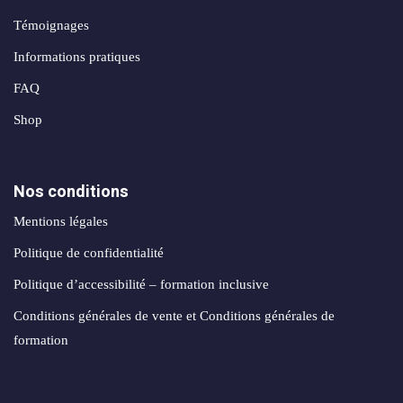
création
stagram
ANALYTIQUE
site
Témoignages
uverture
web
Informations pratiques
Me
AUTOMATISATION
Packs
FAQ
e
INTELLIGENCE
identité
ARTIFICIELLE ✨
Shop
égration
de
atsApp
marque
Back
siness
office
Nos conditions
Packs
automatisation
rketing
Mentions légales
print
ia
nfluence
Politique de confidentialité
Packs
ntage
Politique d’accessibilité – formation inclusive
production
médias
Conditions générales de vente et Conditions générales de
déos
formation
Packs
seaux
réseaux
ciaux