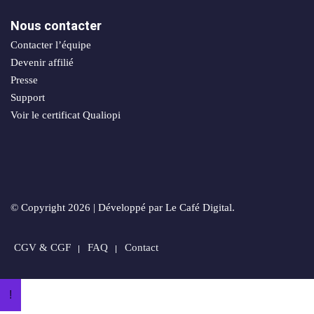
sociaux
porting
Nous contacter
Packs
Contacter l’équipe
stratégiques
timisation
Devenir affilié
Presse
Support
Voir le certificat Qualiopi
ie
© Copyright 2026 | Développé par Le Café Digital.
n
CGV & CGF
FAQ
Contact
orts
!