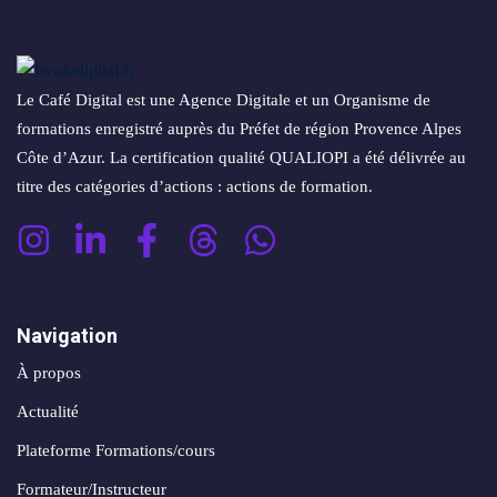
conversion
&
ntenu
digital
Maintenance,
hébergement
Identité
Le Café Digital est une Agence Digitale et un Organisme de
ooting
&
visuelle
formations enregistré auprès du Préfet de région Provence Alpes
oto/vidéo
suivi
✨
Côte d’Azur. La certification qualité QUALIOPI a été délivrée au
titre des catégories d’actions : actions de formation.
Rebranding
FORFAITS
éation
&
& PACKS
évolution
atégie
d’image
Forfaits
Maintenance,
Navigation
déo
ACQUISITION
hébergement
À propos
&
éation
PRODUCTION
Actualité
suivi
& SUPPORTS
Plateforme Formations/cours
Packs
ed
Formateur/Instructeur
DATA &