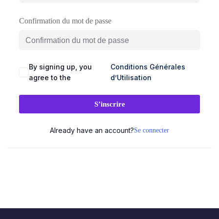
SEAUX
BRANDING
DIGITAL
Confirmation du mot de passe
CIAUX
& DESIGN
& WEB
ement
udit
Audit
Création
By signing up, you
Conditions Générales
stagram
visuel
de
agree to the
d’Utilisation
site
talogue
Création
vitrine
duits
logo
S’inscrire
& e-
acebook
commerce
Charte
Already have an account?
Se connecter
💻
graphique
stagram)
&
ent
Landing
mmunity
brand
pages
nagement
guideline
&
tunnels
Déclinaison
de
éation
print