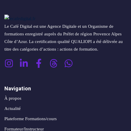
conversion
&
ntenu
digital
Maintenance,
hébergement
Identité
Le Café Digital est une Agence Digitale et un Organisme de
ooting
&
visuelle
formations enregistré auprès du Préfet de région Provence Alpes
oto/vidéo
suivi
✨
Côte d’Azur. La certification qualité QUALIOPI a été délivrée au
titre des catégories d’actions : actions de formation.
Rebranding
FORFAITS
éation
&
& PACKS
évolution
atégie
d’image
Forfaits
Maintenance,
Navigation
déo
ACQUISITION
hébergement
À propos
&
éation
PRODUCTION
Actualité
suivi
& SUPPORTS
Plateforme Formations/cours
Packs
ed
Formateur/Instructeur
DATA &