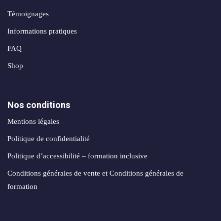
création
stagram
ANALYTIQUE
site
Témoignages
uverture
web
Informations pratiques
Me
AUTOMATISATION
Packs
FAQ
e
INTELLIGENCE
identité
ARTIFICIELLE ✨
Shop
égration
de
atsApp
marque
Back
siness
office
Nos conditions
Packs
automatisation
rketing
Mentions légales
print
ia
nfluence
Politique de confidentialité
Packs
ntage
Politique d’accessibilité – formation inclusive
production
médias
Conditions générales de vente et Conditions générales de
déos
formation
Packs
seaux
réseaux
ciaux