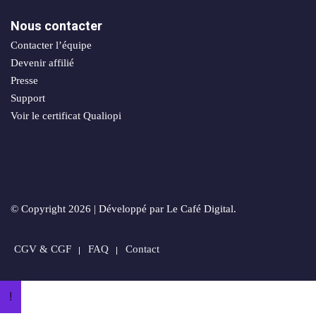
sociaux
porting
Nous contacter
Packs
Contacter l’équipe
stratégiques
timisation
Devenir affilié
Presse
Support
Voir le certificat Qualiopi
ie
© Copyright 2026 | Développé par Le Café Digital.
n
CGV & CGF
FAQ
Contact
orts
!